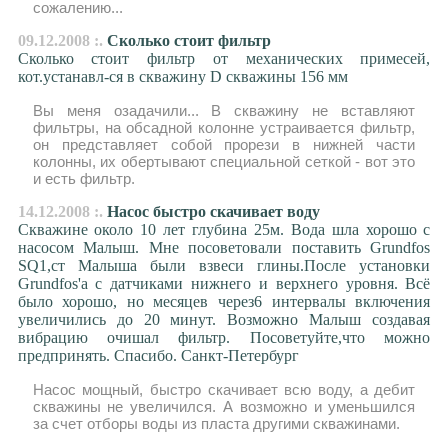
сожалению...
09.12.2008 :.
Сколько стоит фильтр
Сколько стоит фильтр от механических примесей,
кот.устанавл-ся в скважину D скважины 156 мм
Вы меня озадачили... В скважину не вставляют
фильтры, на обсадной колонне устраивается фильтр,
он представляет собой прорези в нижней части
колонны, их обертывают специальной сеткой - вот это
и есть фильтр.
14.12.2008 :.
Насос быстро скачивает воду
Скважине около 10 лет глубина 25м. Вода шла хорошо с
насосом Малыш. Мне посоветовали поставить Grundfos
SQ1,ст Малыша были взвеси глины.После установки
Grundfos'а с датчиками нижнего и верхнего уровня. Всё
было хорошо, но месяцев через6 интервалы включения
увеличились до 20 минут. Возможно Малыш создавая
вибрацию очишал фильтр. Посоветуйте,что можно
предпринять. Спасибо. Санкт-Петербург
Насос мощный, быстро скачивает всю воду, а дебит
скважины не увеличился. А возможно и уменьшился
за счет отборы воды из пласта другими скважинами.