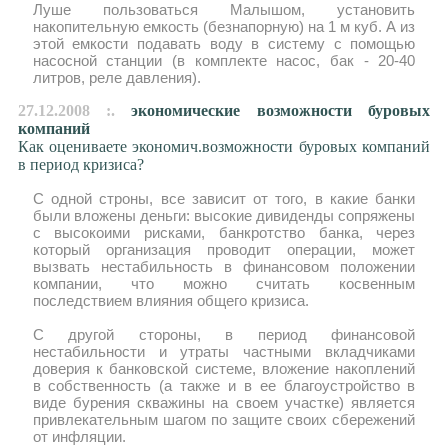
Луше пользоваться Малышом, установить
накопительную емкость (безнапорную) на 1 м куб. А из
этой емкости подавать воду в систему с помощью
насосной станции (в комплекте насос, бак - 20-40
литров, реле давления).
27.12.2008 :.
экономические возможности буровых
компаний
Как оцениваете экономич.возможности буровых компаний
в период кризиса?
С одной строны, все зависит от того, в какие банки
были вложены деньги: высокие дивиденды сопряжены
с высокоими рисками, банкротство банка, через
который организация проводит операции, может
вызвать нестабильность в финансовом положении
компании, что можно считать косвенным
последствием влияния общего кризиса.
С другой стороны, в период финансовой
нестабильности и утраты частными вкладчиками
доверия к банковской системе, вложение накоплений
в собственность (а также и в ее благоустройство в
виде бурения скважины на своем участке) является
привлекательным шагом по защите своих сбережений
от инфляции.