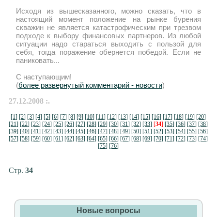
Исходя из вышесказанного, можно сказать, что в
настоящий момент положение на рынке бурения
скважин не является катастрофическим при трезвом
подходе к выбору финансовых партнеров. Из любой
ситуации надо стараться выходить с пользой для
себя, тогда поражение обернется победой. Если не
паниковать...
С наступающим!
(
более развернутый комментарий - новости
)
27.12.2008 :.
[1]
[2]
[3]
[4]
[5]
[6]
[7]
[8]
[9]
[10]
[11]
[12]
[13]
[14]
[15]
[16]
[17]
[18]
[19]
[20]
[21]
[22]
[23]
[24]
[25]
[26]
[27]
[28]
[29]
[30]
[31]
[32]
[33]
[
34
]
[35]
[36]
[37]
[38]
[39]
[40]
[41]
[42]
[43]
[44]
[45]
[46]
[47]
[48]
[49]
[50]
[51]
[52]
[53]
[54]
[55]
[56]
[57]
[58]
[59]
[60]
[61]
[62]
[63]
[64]
[65]
[66]
[67]
[68]
[69]
[70]
[71]
[72]
[73]
[74]
[75]
[76]
Стр.
34
Новые вопросы