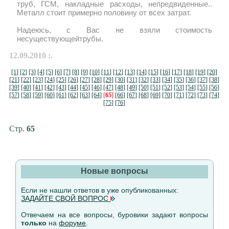
труб, ГСМ, накладные расходы, непредвиденные..
Металл стоит примерно половину от всех затрат.
Надеюсь, с Вас не взяли стоимость
несуществующейтрубы.
12.09.2010 :.
[1]
[2]
[3]
[4]
[5]
[6]
[7]
[8]
[9]
[10]
[11]
[12]
[13]
[14]
[15]
[16]
[17]
[18]
[19]
[20]
[21]
[22]
[23]
[24]
[25]
[26]
[27]
[28]
[29]
[30]
[31]
[32]
[33]
[34]
[35]
[36]
[37]
[38]
[39]
[40]
[41]
[42]
[43]
[44]
[45]
[46]
[47]
[48]
[49]
[50]
[51]
[52]
[53]
[54]
[55]
[56]
[57]
[58]
[59]
[60]
[61]
[62]
[63]
[64]
[
65
]
[66]
[67]
[68]
[69]
[70]
[71]
[72]
[73]
[74]
[75]
[76]
Стр.
65
Новые вопросы
Если не нашли ответов в уже опубликованных:
ЗАДАЙТЕ СВОЙ ВОПРОС
Отвечаем на все вопросы, буровики задают вопросы
только
на
форуме
.