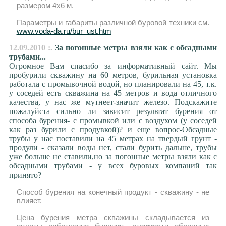
размером 4х6 м.
Параметры и габариты различной буровой техники см.
www.voda-da.ru/bur_ust.htm
12.09.2010 :.
За погонные метры взяли как с обсадными
трубами...
Огромное Вам спасибо за информативный сайт. Мы
пробурили скважину на 60 метров, бурильная установка
работала с промывочной водой, но планировали на 45, т.к.
у соседей есть скважина на 45 метров и вода отличного
качества, у нас же мутнеет-значит железо. Подскажите
пожалуйста сильно ли зависит результат бурения от
способа бурения- с промывкой или с воздухом (у соседей
как раз бурили с продувкой)? и еще вопрос-Обсадные
трубы у нас поставили на 45 метрах на твердый грунт -
продули - сказали воды нет, стали бурить дальше, трубы
уже больше не ставили,но за погонные метры взяли как с
обсадными трубами - у всех буровых компаний так
принято?
Способ бурения на конечный продукт - скважину - не
влияет.
Цена бурения метра скважины складывается из