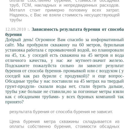
оплаты собственно бурения, стоимости обсадных
труб, ГСМ, накладных и непредвиденных расходов.
Металл стоит примерно половину всех затрат.
Надеюсь, с Вас не взяли стоимость несуществующей
трубы
12.09.2010 :.
Зависимость результата бурения от способа
бурения
Добрый день! Огромное Вам спасибо за информативный
сайт. Мы пробурили скважину на 60 метров, бурильная
установка работала с промывочной водой, но планировали
на 45, т.к. у соседей есть скважина на 45 метров и вода
отличного качества, у нас же мутнеет-значит железо.
Подскажите пожалуйста сильно ли зависит результат
бурения от способа бурения- промывкой или с воздухом ( у
соседей как раз бурили с продувкой)? и еще вопрос-
Обсадные трубы у нас поставили на 45 метрах на твердый
грунт-продули- сказали воды нет, стали бурить дальше,
трубы уже больше не ставили,но за погонные метры взяли
как с обсадными трубами- у всех буровых компаний так
принято?
результата бурения от способа бурения не зависит.
Цена бурения метра скважины складывается из
оплаты собственно бурения, стоимости обсадных