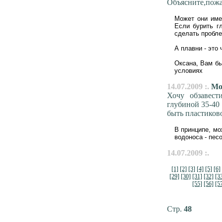
Объясните,пожа
Может они име
Если бурить гл
сделать пробле
А плавни - это 
Оксана, Вам б
условиях
14.07.2009 :.
Мож
Хочу обзавест
глубиной 35-40
быть пластиков
В принципе, мо
водоноса - пес
14.07.2009 :.
[1]
[2]
[3]
[4]
[5]
[6]
[29]
[30]
[31]
[32]
[3
[55]
[56]
[5
Стр.
48