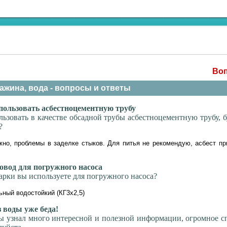
Воп
ажина, вода - вопросы и ответы
ользовать асбестноцементную трубу
ьзовать в качестве обсадной трубы асбестноцементную трубу, 
?
но, проблемы в заделке стыков. Для питья не рекомендую, асбест пр
вод для погружного насоса
арки вы используете для погружного насоса?
ьный водостойкий (КГ3х2,5)
 воды уже беда!
ы узнал много интересной и полезной информации, огромное с