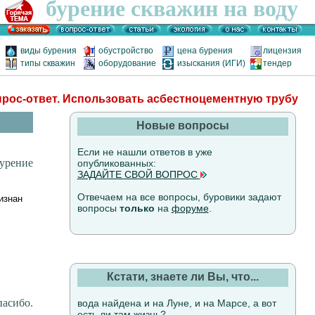
бурение скважин на воду
виды бурения
обустройство
цена бурения
лицензия
типы скважин
оборудование
изыскания (ИГИ)
тендер
рос-ответ. Использовать асбестноцементную трубу
Новые вопросы
Если не нашли ответов в уже
бурение
опубликованных:
ЗАДАЙТЕ СВОЙ ВОПРОС
Отвечаем на все вопросы, буровики задают
изнан
вопросы
только
на
форуме
.
Кстати, знаете ли Вы, что...
пасибо.
вода найдена и на Луне, и на Марсе, а вот
есть ли там жизнь?