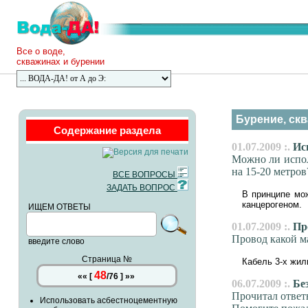
Все о воде,
скважинах и бурении
Бурение, скв
Содержание раздела
01.07.2009 :.
Исп
Можно ли испол
на 15-20 метров
ВСЕ ВОПРОСЫ
ЗАДАТЬ ВОПРОС
В принципе мож
канцерогеном.
ИЩЕМ ОТВЕТЫ
01.07.2009 :.
Про
Провод какой м
введите слово
Страница №
Кабель 3-х жил
48
««
[
/
76
]
»»
06.07.2009 :.
Без
Прочитал ответ
Использовать асбестноцементную