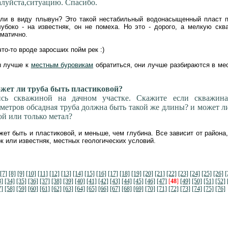
луйста,ситуацию. Спасибо.
ли в виду плывун? Это такой нестабильный водонасыщенный пласт п
убоко - на известняк, он не помеха. Но это - дорого, а мелкую скв
матично.
что-то вроде заросших пойм рек :)
ы лучше к
местным буровикам
обратиться, они лучше разбираются в ме
ет ли труба быть пластиковой?
ись скважиной на дачном участке. Скажите если скважина
 метров обсадная труба должна быть такой же длины? и может л
ой или только метал?
жет быть и пластиковой, и меньше, чем глубина. Все зависит от района,
ок или известняк, местных геологических условий.
[7]
[8]
[9]
[10]
[11]
[12]
[13]
[14]
[15]
[16]
[17]
[18]
[19]
[20]
[21]
[22]
[23]
[24]
[25]
[26]
[
3]
[34]
[35]
[36]
[37]
[38]
[39]
[40]
[41]
[42]
[43]
[44]
[45]
[46]
[47]
[
48
]
[49]
[50]
[51]
[52]
7]
[58]
[59]
[60]
[61]
[62]
[63]
[64]
[65]
[66]
[67]
[68]
[69]
[70]
[71]
[72]
[73]
[74]
[75]
[76]