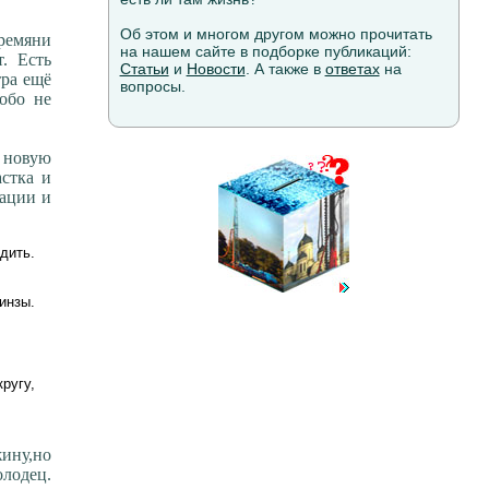
Об этом и многом другом можно прочитать
времяни
на нашем сайте в подборке публикаций:
т. Есть
Статьи
и
Новости
. А также в
ответах
на
тра ещё
вопросы.
обо не
ь новую
астка и
уации и
дить.
инзы.
ругу,
жину,но
лодец.