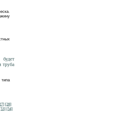
еска.
ажину
стных
 будет
и труба
 типа
27]
[28]
[53]
[54]