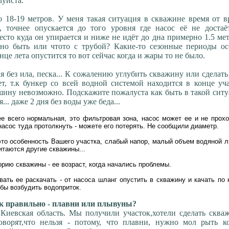
уйста.
 18-19 метров. У меня такая ситуация в скважине время от 
, точнее опускается до того уровня где насос её не достаё
есто куда он упирается и ниже не идёт до дна примерно 1.5 ме
жно быть или чтото с трубой? Какие-то сезонные периоды ос
нце лета опустится то вот сейчас когда и жары то не было.
я без ила, песка... К сожалению углубить скважину или сделат
т, т.к бункер со всей водной системой находится в конце уч
ашину невозможно. Подскажите пожалуста как быть в такой сит
... даже 2 дня без воды уже беда...
е всего нормальная, это фильтровая зона, насос может ее и не прохо
насос туда протолкнуть - можете его потерять. Не сообщили диаметр.
это особенность Вашего участка, слабый напор, малый объем водяной л
итаются другие скважины...
орию скважины - ее возраст, когда начались проблемы.
ать ее раскачать - от насоса шланг опустить в скважину и качать по к
обы возбудить водоприток.
 правильно - плавни или плывуны?
Киевская область. Мы получили участок,хотели сделать сква
оворят,что нельзя - потому, что плавни, нужно мол рыть ко