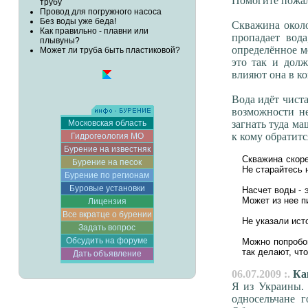
Помогите пожал
трубу
Провод для погружного насоса
Без воды уже беда!
Скважина около
Как правильно - плавни или
пропадает вода
плывуны?
определённое м
Может ли труба быть пластиковой?
это так и дол
влияют она в ко
Вода идёт чиста
возможности не
Московская область
загнать туда м
к кому обратится
Гидрогеология МО
Бурение на известняк
Скважина скоре
Бурение на песок
Не старайтесь 
Бурение по регионам
Буровые установки
Насчет воды - 
Может из нее п
Лицензия
Все вкратце о бурении
Не указали ист
Задать вопрос
Обсудить на форуме
Можно попробов
так делают, чт
Дать объявление
06.07.2009 :.
Как
Я из Украины. 
односельчане г