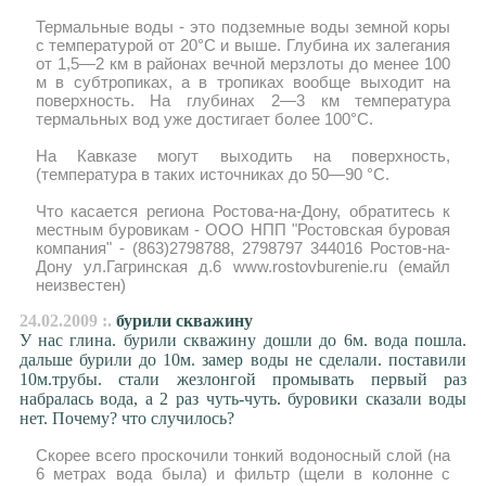
Термальные воды - это подземные воды земной коры
с температурой от 20°С и выше. Глубина их залегания
от 1,5—2 км в районах вечной мерзлоты до менее 100
м в субтропиках, а в тропиках вообще выходит на
поверхность. На глубинах 2—3 км температура
термальных вод уже достигает более 100°С.
На Кавказе могут выходить на поверхность,
(температура в таких источниках до 50—90 °С.
Что касается региона Ростова-на-Дону, обратитесь к
местным буровикам - ООО НПП "Ростовская буровая
компания" - (863)2798788, 2798797 344016 Ростов-на-
Дону ул.Гагринская д.6 www.rostovburenie.ru (емайл
неизвестен)
24.02.2009 :.
бурили скважину
У нас глина. бурили скважину дошли до 6м. вода пошла.
дальше бурили до 10м. замер воды не сделали. поставили
10м.трубы. стали жезлонгой промывать первый раз
набралась вода, а 2 раз чуть-чуть. буровики сказали воды
нет. Почему? что случилось?
Скорее всего проскочили тонкий водоносный слой (на
6 метрах вода была) и фильтр (щели в колонне с