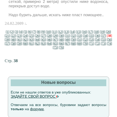
сеткой, примерно 2 метра) опустили ниже водоноса,
перекрыв доступ воде.
Надо бурить дальше, искать ниже пласт помощнее..
24.02.2009 :.
[1]
[2]
[3]
[4]
[5]
[6]
[7]
[8]
[9]
[10]
[11]
[12]
[13]
[14]
[15]
[16]
[17]
[18]
[19]
[20]
[21]
[22]
[23]
[24]
[25]
[26]
[27]
[28]
[29]
[30]
[31]
[32]
[33]
[34]
[35]
[36]
[37]
[
38
]
[39]
[40]
[41]
[42]
[43]
[44]
[45]
[46]
[47]
[48]
[49]
[50]
[51]
[52]
[53]
[54]
[55]
[56]
[57]
[58]
[59]
[60]
[61]
[62]
[63]
[64]
[65]
[66]
[67]
[68]
[69]
[70]
[71]
[72]
[73]
[74]
[75]
[76]
Стр.
38
Новые вопросы
Если не нашли ответов в уже опубликованных:
ЗАДАЙТЕ СВОЙ ВОПРОС
Отвечаем на все вопросы, буровики задают вопросы
только
на
форуме
.