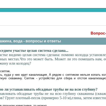
Вопрос-
ажина, вода - вопросы и ответы
седнем участке целая система сделана...
астке видимо целая система сделана: помимо колодца установл
азных местах.Что это может быть. Может ли это помешать нам, 
жину или колодец?
септик.
ь, куда у них идет канализация. А рядом с септиком нельзя копать ко
лкую скважину. Септик - устройство для сбора и отстоя канализаци
 ли устанавливать обсадные трубы не на всю глубину?
авливать обсадные трубы не на всю глубину скважины (скваж
ров? Грунт плотный-песок (примерно 5-10 м),глина, затем известн
в прочном известняке, то можно.