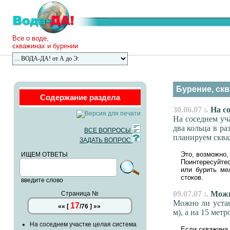
Все о воде,
скважинах и бурении
Бурение, скв
Содержание раздела
30.06.07 :.
На со
На соседнем уч
два кольца в р
ВСЕ ВОПРОСЫ
планируем сква
ЗАДАТЬ ВОПРОС
Это, возможно, 
ИЩЕМ ОТВЕТЫ
Поинтересуйтес
или бурить ме
стоков.
введите слово
09.07.07 :.
Можно
Страница №
Можно ли устан
17
««
[
/
76
]
»»
м), а на 15 мет
На соседнем участке целая система
Если скважина 