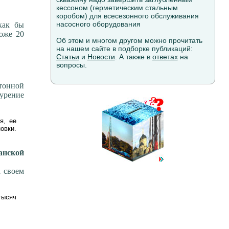
кессоном (герметическим стальным
коробом) для всесезонного обслуживания
насосного оборудования
как бы
тоже 20
Об этом и многом другом можно прочитать
на нашем сайте в подборке публикаций:
Статьи
и
Новости
. А также в
ответах
на
вопросы.
етонной
бурение
я, ее
овки.
анской
а своем
тысяч