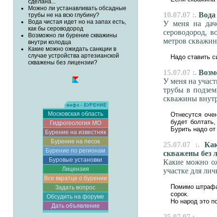
сделана...
Можно ли устанавливать обсадные
10.07.07 :.
Вода 
трубы не на всю глубину?
Вода чистая идет но на запах есть,
У меня на дач
как бы сероводород
сероводород, в
Возможно ли бурение скважины
метров скважина
внутри колодца
Какие можно ожидать санкции в
случае устройства артезианской
Надо ставить с
скважены без лицензии?
15.07.07 :.
Возмо
У меня на участ
трубы в подзем
скважины внутр
Московская область
Отнесутся очен
будет болтать,
Гидрогеология МО
Бурить надо от
Бурение на известняк
Бурение на песок
25.07.07 :.
Каки
Бурение по регионам
скважены без 
Буровые установки
Какие можно ож
Лицензия
участке для ли
Все вкратце о бурении
Помимо штрафа 
Задать вопрос
сорок.
Обсудить на форуме
Но народ это по
Дать объявление
25.07.07 :.