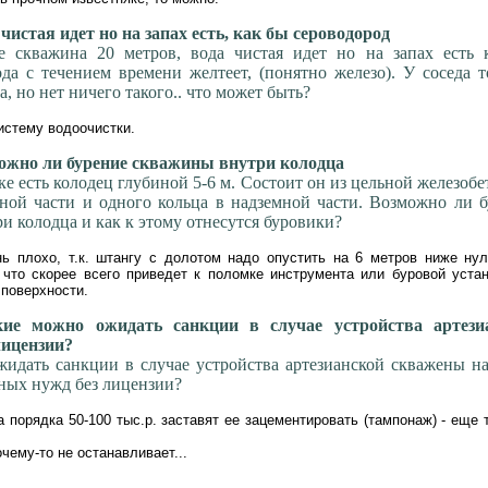
чистая идет но на запах есть, как бы сероводород
е скважина 20 метров, вода чистая идет но на запах есть 
ода с течением времени желтеет, (понятно железо). У соседа 
, но нет ничего такого.. что может быть?
истему водоочистки.
жно ли бурение скважины внутри колодца
ке есть колодец глубиной 5-6 м. Состоит он из цельной железоб
ной части и одного кольца в надземной части. Возможно ли 
и колодца и как к этому отнесутся буровики?
ь плохо, т.к. штангу с долотом надо опустить на 6 метров ниже нул
 что скорее всего приведет к поломке инструмента или буровой устан
 поверхности.
е можно ожидать санкции в случае устройства артези
лицензии?
идать санкции в случае устройства артезианской скважены н
чных нужд без лицензии?
порядка 50-100 тыс.р. заставят ее зацементировать (тампонаж) - еще 
чему-то не останавливает...