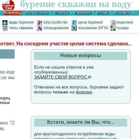
бурение скважин на воду
виды бурения
обустройство
цена бурения
лицензия
типы скважин
оборудование
изыскания (ИГИ)
тендер
ответ. На соседнем участке целая система сделана...
Новые вопросы
Если не нашли ответов в уже
ено еще
опубликованных:
ЗАДАЙТЕ СВОЙ ВОПРОС
если мы
Отвечаем на все вопросы, буровики задают
вопросы
только
на
форуме
.
лодец
онных
Кстати, знаете ли Вы, что...
ина 72
як.
для круглогодичного потребления воды
скважину надо завершить заглубленным