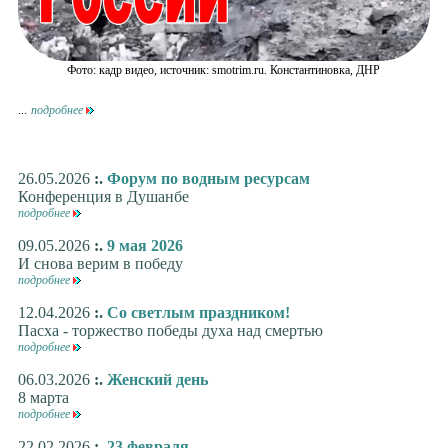
Фото: кадр видео, источник: smotrim.ru. Константиновка, ДНР
...
подробнее
26.05.2026
:.
Форум по водным ресурсам
Конференция в Душанбе
подробнее
09.05.2026
:.
9 мая 2026
И снова верим в победу
подробнее
12.04.2026
:.
Со светлым праздником!
Пасха - торжество победы духа над смертью
подробнее
06.03.2026
:.
Женский день
8 марта
подробнее
22.02.2026
:.
23 февраля