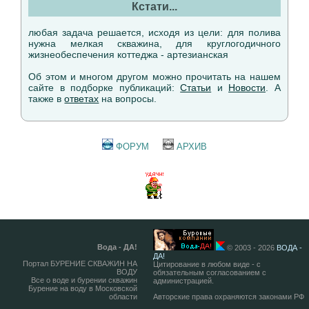
Кстати...
любая задача решается, исходя из цели: для полива
нужна мелкая скважина, для круглогодичного
жизнеобеспечения коттеджа - артезианская
Об этом и многом другом можно прочитать на нашем
сайте в подборке публикаций:
Статьи
и
Новости
. А
также в
ответах
на вопросы.
ФОРУМ
АРХИВ
Вода - ДА!
© 2003 - 2026
ВОДА -
ДА!
Портал БУРЕНИЕ СКВАЖИН НА
Цитирование в любом виде - с
ВОДУ
обязательным согласованием с
Все о воде и бурении скважин
администрацией.
Бурение на воду в Московской
области
Авторские права охраняются законами РФ