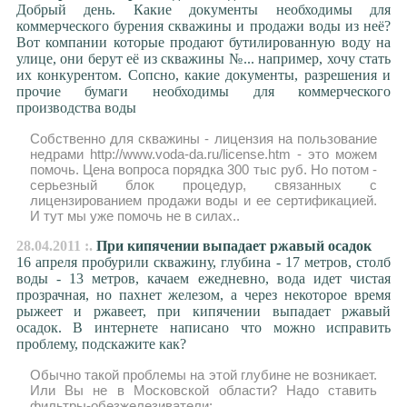
Добрый день. Какие документы необходимы для
коммерческого бурения скважины и продажи воды из неё?
Вот компании которые продают бутилированную воду на
улице, они берут её из скважины №... например, хочу стать
их конкурентом. Сопсно, какие документы, разрешения и
прочие бумаги необходимы для коммерческого
производства воды
Собственно для скважины - лицензия на пользование
недрами http://www.voda-da.ru/license.htm - это можем
помочь. Цена вопроса порядка 300 тыс руб. Но потом -
серьезный блок процедур, связанных с
лицензированием продажи воды и ее сертификацией.
И тут мы уже помочь не в силах..
28.04.2011 :.
При кипячении выпадает ржавый осадок
16 апреля пробурили скважину, глубина - 17 метров, столб
воды - 13 метров, качаем ежедневно, вода идет чистая
прозрачная, но пахнет железом, а через некоторое время
рыжеет и ржавеет, при кипячении выпадает ржавый
осадок. В интернете написано что можно исправить
проблему, подскажите как?
Обычно такой проблемы на этой глубине не возникает.
Или Вы не в Московской области? Надо ставить
фильтры-обезжелезиватели: