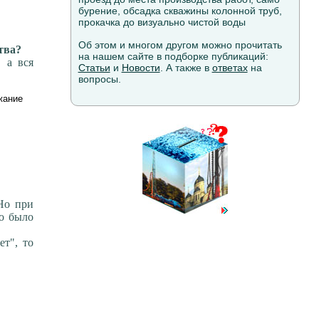
бурение, обсадка скважины колонной труб,
прокачка до визуально чистой воды
Об этом и многом другом можно прочитать
тва?
на нашем сайте в подборке публикаций:
 а вся
Статьи
и
Новости
. А также в
ответах
на
вопросы.
жание
 Но при
то было
ет", то