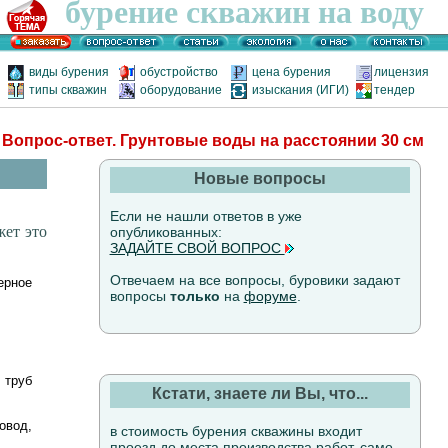
бурение скважин на воду
виды бурения
обустройство
цена бурения
лицензия
типы скважин
оборудование
изыскания (ИГИ)
тендер
Вопрос-ответ. Грунтовые воды на расстоянии 30 см
Новые вопросы
Если не нашли ответов в уже
жет это
опубликованных:
ЗАДАЙТЕ СВОЙ ВОПРОС
Отвечаем на все вопросы, буровики задают
ерное
вопросы
только
на
форуме
.
 труб
Кстати, знаете ли Вы, что...
овод,
в стоимость бурения скважины входит
проезд до места производства работ, само