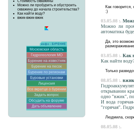
Стоимость скважины
Можно ли пробурить и обустроить
Как говорится,
скважину до начала строительства?
:)
Как найти воду?
вжик-вжик-вжик
03.05.08 :.
Можно
Можно ли проб
автоматика буде
Да, это возмож
размораживани
Московская область
Гидрогеология МО
03.05.08 :.
Как н
Как найти воду
Бурение на известняк
Бурение на песок
Только развед
Бурение по регионам
Буровые установки
08.05.08 :.
вжик
Лицензия
Гидроаккумулят
Все вкратце о бурении
открывании кра
Задать вопрос
одно "вжик", п
Обсудить на форуме
И вода горячая
Дать объявление
"горячая". Гидр
Людмила, скоре
08.05.08 :.