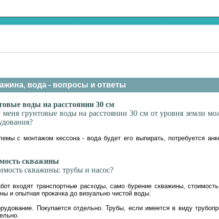
ажина, вода - вопросы и ответы
овые воды на расстоянии 30 см
у меня грунтовые воды на расстоянии 30 см от уровня земли мо
удования?
лемы с монтажом кессона - вода будет его выпирать, потребуется анк
мость скважины
оимость скважины: трубы и насос?
бот входят транспортные расходы, само бурение скважины, стоимость
ны и опытная прокачка до визуально чистой воды.
орудование. Покупается отдельно. Трубы, если имеется в виду трубопр
ельно.