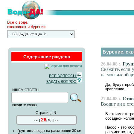
Все о воде,
скважинах и бурении
Бурение, скв
Содержание раздела
26.04.08 :.
Грунт
Скажите, если 
на монтаж обор
ВСЕ ВОПРОСЫ
ЗАДАТЬ ВОПРОС
Да, будут проб
крепление.
ИЩЕМ ОТВЕТЫ
27.04.08 :.
Стои
Входит ли в ст
введите слово
Страница №
В стоимость ра
обсадной колон
26
««
[
/
76
]
»»
Насос - это об
Грунтовые воды на расстоянии 30 см
разумеется отд