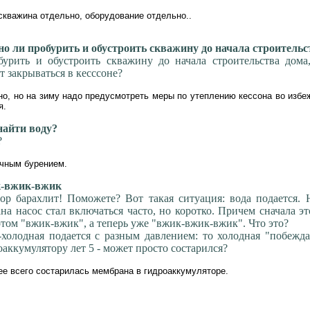
 скважина отдельно, оборудование отдельно..
 ли пробурить и обустроить скважину до начала строительс
урить и обустроить скважину до начала строительства дома,
т закрываться в кесссоне?
но, но на зиму надо предусмотреть меры по утеплению кессона во избе
я.
айти воду?
?
очным бурением.
-вжик-вжик
ор барахлит! Поможете? Вот такая ситуация: вода подается.
на насос стал включаться часто, но коротко. Причем сначала э
отом "вжик-вжик", а теперь уже "вжик-вжик-вжик". Что это?
-холодная подается с разным давлением: то холодная "побежда
оаккумулятору лет 5 - может просто состарился?
е всего состарилась мембрана в гидроаккумуляторе.