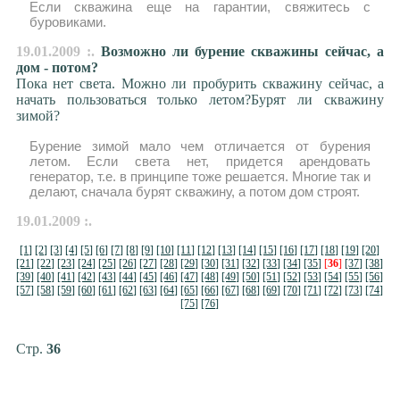
Если скважина еще на гарантии, свяжитесь с
буровиками.
19.01.2009 :.
Возможно ли бурение скважины сейчас, а
дом - потом?
Пока нет света. Можно ли пробурить скважину сейчас, а
начать пользоваться только летом?Бурят ли скважину
зимой?
Бурение зимой мало чем отличается от бурения
летом. Если света нет, придется арендовать
генератор, т.е. в принципе тоже решается. Многие так и
делают, сначала бурят скважину, а потом дом строят.
19.01.2009 :.
[1]
[2]
[3]
[4]
[5]
[6]
[7]
[8]
[9]
[10]
[11]
[12]
[13]
[14]
[15]
[16]
[17]
[18]
[19]
[20]
[21]
[22]
[23]
[24]
[25]
[26]
[27]
[28]
[29]
[30]
[31]
[32]
[33]
[34]
[35]
[
36
]
[37]
[38]
[39]
[40]
[41]
[42]
[43]
[44]
[45]
[46]
[47]
[48]
[49]
[50]
[51]
[52]
[53]
[54]
[55]
[56]
[57]
[58]
[59]
[60]
[61]
[62]
[63]
[64]
[65]
[66]
[67]
[68]
[69]
[70]
[71]
[72]
[73]
[74]
[75]
[76]
Стр.
36