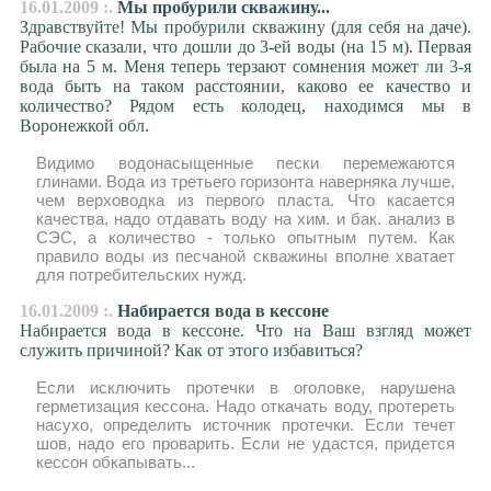
16.01.2009 :.
Мы пробурили скважину...
Здравствуйте! Мы пробурили скважину (для себя на даче).
Рабочие сказали, что дошли до 3-ей воды (на 15 м). Первая
была на 5 м. Меня теперь терзают сомнения может ли 3-я
вода быть на таком расстоянии, каково ее качество и
количество? Рядом есть колодец, находимся мы в
Воронежкой обл.
Видимо водонасыщенные пески перемежаются
глинами. Вода из третьего горизонта наверняка лучше,
чем верховодка из первого пласта. Что касается
качества, надо отдавать воду на хим. и бак. анализ в
СЭС, а количество - только опытным путем. Как
правило воды из песчаной скважины вполне хватает
для потребительских нужд.
16.01.2009 :.
Набирается вода в кессоне
Набирается вода в кессоне. Что на Ваш взгляд может
служить причиной? Как от этого избавиться?
Если исключить протечки в оголовке, нарушена
герметизация кессона. Надо откачать воду, протереть
насухо, определить источник протечки. Если течет
шов, надо его проварить. Если не удастся, придется
кессон обкапывать...