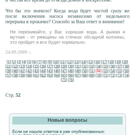
Что бы это значило? Когда вода будет чистой сразу же
после включения насоса независимо от недельного
перерыва в прокачке? Спасибо за Ваш ответ и внимание!
Не переживайте, у Вас хорошая вода. А рыжая и
мутная - от ржвщины на стенках обсадной колонны,
это пройдет и все будет нормально.
24.09.2009 :.
[1]
[2]
[3]
[4]
[5]
[6]
[7]
[8]
[9]
[10]
[11]
[12]
[13]
[14]
[15]
[16]
[17]
[18]
[19]
[20]
[21]
[22]
[23]
[24]
[25]
[26]
[27]
[28]
[29]
[30]
[31]
[32]
[33]
[34]
[35]
[36]
[37]
[38]
[39]
[40]
[41]
[42]
[43]
[44]
[45]
[46]
[47]
[48]
[49]
[50]
[51]
[
52
]
[53]
[54]
[55]
[56]
[57]
[58]
[59]
[60]
[61]
[62]
[63]
[64]
[65]
[66]
[67]
[68]
[69]
[70]
[71]
[72]
[73]
[74]
[75]
[76]
Стр.
52
Новые вопросы
Если не нашли ответов в уже опубликованных: