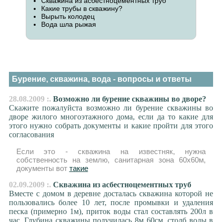
Скважина из асбестноцементных труб
Какие трубы в скважину?
Вырыть колодец
Вода шла рыжая
Бурение, скважина, вода - вопросы и ответы
28.08.2009 :.
Возможно ли бурение скважины во дворе?
Скажите пожалуйста возможно ли бурение скважины во
дворе жилого многоэтажного дома, если да то какие для
этого нужно собрать документы и какие пройти для этого
согласования
Если это - скважина на известняк, нужна
собственность на землю, санитарная зона 60х60м,
документы вот
такие
02.09.2009 :.
Скважина из асбестноцементных труб
Вместе с домом в деревне досталась скважина которой не
пользовались более 10 лет, после промывки и удаления
песка (примерно 1м), приток воды стал составлять 200л в
час. Глубина скважины получилась 8м 60см, столб воды в