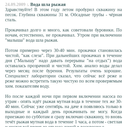
24.09.2009 :.
Вода шла рыжая
Здравствуйте! В этом году летом пробурил скважину на
песок. Глубина скважины 31 м. Обсадные трубы - чёрная
сталь.
Прокачивал долго и много, как советовали буровики. По
ночам, естественно, не прокачивал. Утром при включении
"малыша" вода шла рыжая.
Потом примерно через 30-40 мин. прокачки становилась
чистой, "как слеза". При дальнейших прокачках в течение
дня ("Малышу" надо давать перерывы "на отдых") вода
оставалась прозрачной и чистой. Хим. анализ воды делал
через месяц после бурения. Результаты очень хорошие.
Специалист лаборатории сказал, что сейчас всё реже и
реже можно встретить такую чистую по всем проверяемым
хим. показателям воду.
Но после каждой ночи при первом включении насоса по
утрам - опять идёт рыжая мутная вода в течение тех же 30-
40 мин. Сейчас уже сентябрь. на даче я появляюсь только в
выходные и каждый день прокачивать не могу. Когда
приезжаю по субботам и сразу включаю скважину, то вновь
течёт рыжая мутная вода в течение 1 часа, а потом - светлая
и чистая всё время до отъезда домой в воскресенье.