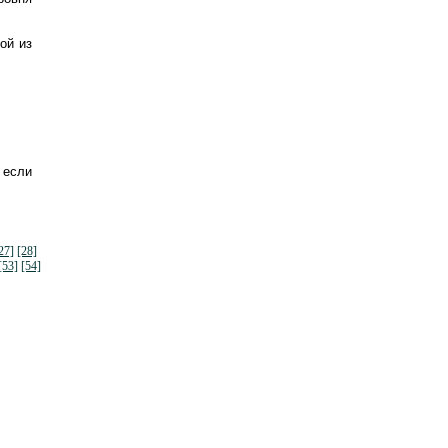
ой из
, если
27]
[28]
[53]
[54]