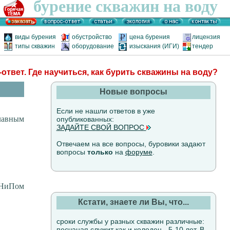
бурение скважин на воду
виды бурения
обустройство
цена бурения
лицензия
типы скважин
оборудование
изыскания (ИГИ)
тендер
ответ. Где научиться, как бурить скважины на воду?
Новые вопросы
Если не нашли ответов в уже
лавным
опубликованных:
ЗАДАЙТЕ СВОЙ ВОПРОС
Отвечаем на все вопросы, буровики задают
вопросы
только
на
форуме
.
 СНиПом
Кстати, знаете ли Вы, что...
сроки службы у разных скважин различные:
песчаная служит как и колодец - 5-10 лет. В