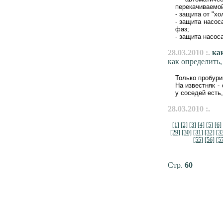
перекачиваемой
- защита от "х
- защита насос
фаз;
- защита насоса
28.03.2010 :.
как
как определить,
Только пробури
На известняк - 
у соседей есть,
28.03.2010 :.
[1]
[2]
[3]
[4]
[5]
[6]
[29]
[30]
[31]
[32]
[3
[55]
[56]
[5
Стр.
60