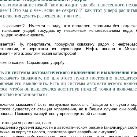
 есть упоминание некой "компенсации ущерба, нанесенного нез
ием"! Это вы о чем, если не секрет? И как этот ущерб расчиты
 решения делать разрешение, или нет.
 выразился?.. Имеется в виду, что владелец скважины без надлеж
 нанесший ущерб государству незаконным использованием недр, 
 ущерб компенсировать.
вается? Ну, представьте, пробурили скважину рядом с нефтебаз
ехнологии, с перетоком из верховодки. Нефть попала в Мячко
изонт - это ж экологическая катастрофа!
 компенсацию. Соразмерно ущербу...
ь ли системы автоматического включения и выключения на
скачать скважину, но для этого нужно постоянно находиться
овремя его выключить. Есть ли системы автоматического вклю
оса, чтобы он выключался достигнув нижней точки и включалс
ностью востановиться?
есчаной скважине? Есть погружные насосы с "защитой от сухого ход
сосов существуют станции управления, но в Вашем случае они обой
насоса. Проконсультируйтесь у производителей насосов.
 станция управления, напр.:
заданного уровеня жидкости в автоматическом режиме (анализируя сост
тчика на корпусе насоса, предотвращает аварийные ситуации).
ское включение/отключение при повышении или понижении ур