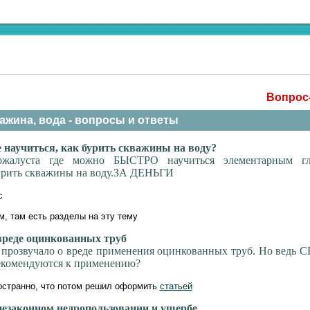
Вопрос-
ажина, вода - вопросы и ответы
 научиться, как бурить скважины на воду?
ожалуста где можно БЫСТРО научиться элементарным г
урить скважины на воду.ЗА ДЕНЬГИ
с
, там есть разделы на эту тему
реде оцинкованных труб
 прозвучало о вреде применения оцинкованных труб. Но ведь
екомендуются к применению?
остранно, что потом решил оформить
статьей
езаконном недропользовании и ущербе