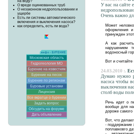
на воду?
У вас на сайте
О вреде оцинкованных труб
О незаконном недропользовании и
недропользован
ущербе
Очень важно для
Есть ли системы автоматического
включения и выключения насоса?
Может неловко
как определить, есть ли вода?
оформления и
принужден этот
А как расчиты
нарушением т
водоносный гор
Московская область
Вот и считайте
Гидрогеология МО
Бурение на известняк
24.03.2010 :.
Ест
Бурение на песок
Думаю нужно ра
Бурение по регионам
насоса чтобы в
Буровые установки
выключения нас
Лицензия
столб воды пол
Все вкратце о бурении
Речь идет о п
Задать вопрос
вообще для на
Обсудить на форуме
дороже самого 
Дать объявление
Вот, что делают
- поддержание 
поплавковго да
- автоматиче