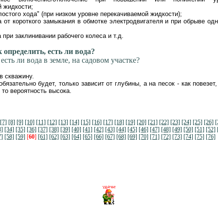
 жидкости;
олостого хода" (при низком уровне перекачиваемой жидкости);
а от короткого замыкания в обмотке электродвигателя и при обрыве одн
 при заклинивании рабочего колеса и т.д.
 определить, есть ли вода?
 есть ли вода в земле, на садовом участке?
в скважину.
обязательно будет, только зависит от глубины, а на песок - как повезет
 то вероятность высока.
[7]
[8]
[9]
[10]
[11]
[12]
[13]
[14]
[15]
[16]
[17]
[18]
[19]
[20]
[21]
[22]
[23]
[24]
[25]
[26]
[
3]
[34]
[35]
[36]
[37]
[38]
[39]
[40]
[41]
[42]
[43]
[44]
[45]
[46]
[47]
[48]
[49]
[50]
[51]
[52]
7]
[58]
[59]
[
60
]
[61]
[62]
[63]
[64]
[65]
[66]
[67]
[68]
[69]
[70]
[71]
[72]
[73]
[74]
[75]
[76]