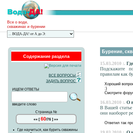
Все о воде,
скважинах и бурении
Бурение, скв
Содержание раздела
15.03.2010 :.
Где
Подскажите п
правилам как б
ВСЕ ВОПРОСЫ
ЗАДАТЬ ВОПРОС
Хороший вопро
:)
ИЩЕМ ОТВЕТЫ
Смотрите форум
16.03.2010 :.
О в
введите слово
В Вашей статье
Страница №
они наоборот р
60
««
[
/
76
]
»»
Ответил так пр
Где научиться, как бурить скважины
19.03.2010 :.
О н