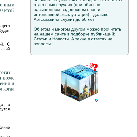
аконным
отдельных случаях (при обильно
насыщенном водоносном слое и
вается?
интенсивной эксплуатации) - дольше.
Артскважина служит до 50 лет
ащего
Об этом и многом другом можно прочитать
будет
на нашем сайте в подборке публикаций:
Статьи
и
Новости
. А также в
ответах
на
вопросы.
ой. С
вский
соса?
 возле
чения и
я когда
а", а
дутся
ояние
овня