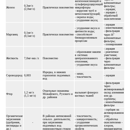
железоокисляющей и
катионитовые
сульфатредуцирующей
0,3мг/л
фильтры;
Железо
Практически повсеместно
микрофлоры
(2,0мг/л)
- аэрация;
- коррозия труб и
- аэрация с
металлоконструкций;
обработкой
- окраска воды;
окислителями
- ухудшение вкуса;
- аэрация
- известкование;
- ухудшение вкуса и
- фильтрация
цветности воды;
0,1мг/л
+
Марганец
Практически повсеместно
- способствует
через Н
(0,5мг/л)
биокоррозионным
катионитовые
процессам
фильтры;
- озонирование
- аэрация
- образование накипи
- реагентное
в системах
умягчение;
Жесткость
7,0мг-экв./л
Повсеместно
централизованного
- фильтрация
отопления;
через
- ухудшение вкуса
катионитовые
фильтры
Изредка, в нижних
- запах;
Сероводород
0,003
горизонтах подземных
- аэрация
- токсичность
вод
- фильтрация
через
активированный
Отдельные скважины
1,2 мг/л
вызывает флюороз
оксид алюминия
Фтор
Можайского, Рузского и
(1,5 мг/л)
костных тканей
или др.
др. районов
сорбенты;
- ионообменные
фильтры
- сорбция на
активированном
Органические
В районах интенсивной
- токсичность;
угле;
загрязнения
сельхоз. деятельности;
- канцерогенность;
- обработка
(удобрения,
-
при загрязнении
- ухудшение
окислителями -
пестициды и
подземных вод
органолептических
хлором,
др.)
поверхностным стоком
свойств
перманганатом;