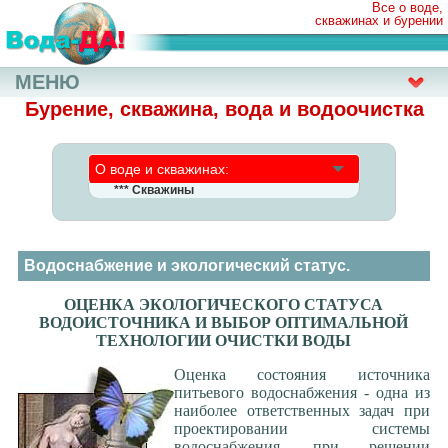
Все о воде,
скважинах и бурении
МЕНЮ
Бурение, скважина, вода и водоочистка
О воде и скважинах:
*** Скважины
Трудности выбора
Бурение скважин, все ответы
Бурение скважин, часть 2
Водоснабжение и экологический статус.
Эксплуатация скважины
В загородном доме: вода и...
ОЦЕНКА ЭКОЛОГИЧЕСКОГО СТАТУСА
ВОДОИСТОЧНИКА И ВЫБОР ОПТИМАЛЬНОЙ
Бурение - какие проблемы?
ТЕХНОЛОГИИ ОЧИСТКИ ВОДЫ
Абиссинский колодец
Ручное бурение скважины
Оценка состояния источника
питьевого водоснабжения - одна из
ИГИ (изыскания)
наиболее ответственных задач при
Трубы: металл+пластик
проектировании системы
Заилившиеся скважины
водоснабжения, при решении