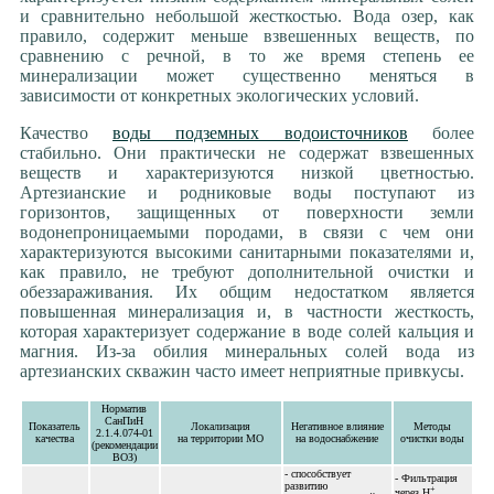
*** Благоустройство
и сравнительно небольшой жесткостью. Вода озер, как
Доступные радости
правило, содержит меньше взвешенных веществ, по
Фонтаны, водопады и насосы
сравнению с речной, в то же время степень ее
минерализации может существенно меняться в
Тепловые насосы
зависимости от конкретных экологических условий.
Отопление и ГВС
Канализация и цивилизация
Качество
воды подземных водоисточников
более
стабильно. Они практически не содержат взвешенных
веществ и характеризуются низкой цветностью.
Артезианские и родниковые воды поступают из
горизонтов, защищенных от поверхности земли
водонепроницаемыми породами, в связи с чем они
характеризуются высокими санитарными показателями и,
как правило, не требуют дополнительной очистки и
обеззараживания. Их общим недостатком является
повышенная минерализация и, в частности жесткость,
которая характеризует содержание в воде солей кальция и
магния. Из-за обилия минеральных солей вода из
артезианских скважин часто имеет неприятные привкусы.
Норматив
СанПиН
Показатель
Локализация
Негативное влияние
Методы
2.1.4.074-01
качества
на территории МО
на водоснабжение
очистки воды
(рекомендации
ВОЗ)
- способствует
- Фильтрация
развитию
+
через Н