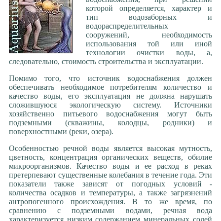
Ремонт артскважин
которой определяется, характер и
*** Водоснабжение
тип водозаборных и
Обустройство скважины
водораспределительных
сооружений, необходимость
Вода в загородном доме
использования той или иной
Водоснабжение на даче
технологии очистки воды, а,
Колодцы: мифы и реальность
следовательно, стоимость строительства и эксплуатации.
Вода и качество жизни
Помимо того, что источник водоснабжения должен
Источник жизни в доме
обеспечивать необходимое потребителям количество и
Оцинкованные трубы
качество воды, его эксплуатация не должна нарушать
*** Вода
сложившуюся экологическую систему. Источники
О питании водой всего живого
хозяйственно питьевого водоснабжения могут быть
подземными (скважины, колодцы, родники) и
Откуда берется вода
поверхностными (реки, озера).
Что считать полезной водой?
Железная вода из скважины
Особенностью речной воды является высокая мутность,
цветность, концентрация органических веществ, обилие
Гидрогеология Подмосковья
микроорганизмов. Качество воды и ее расход в реках
Подземные воды МО
претерпевают существенные колебания в течение года. Эти
Оценка экологического статуса
показатели также зависят от погодных условий -
Питьевая вода - ПДК
количества осадков и температуры, а также загрязнений
антропогенного происхождения. В то же время, по
Показатели качества воды
сравнению с подземными водами, речная вода
УФ обеззараживание воды
характеризуется низким содержанием минеральных солей