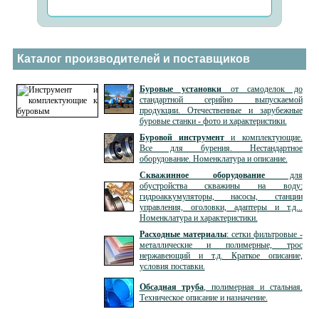
Каталог производителей и поставщиков
Буровые установки
от самоделок до
стандартной серийно выпускаемой
продукции. Отечественные и зарубежные
буровые станки - фото и характеристики.
Буровой инструмент
и комплектующие.
Все для бурения. Нестандартное
оборудование. Номенклатура и описание.
Скважинное оборудование
для
обустройства скважины на воду:
гидроаккумуляторы, насосы, станции
управления, оголовки, адаптеры и т.д...
Номенклатура и характеристики.
Расходные материалы
: сетки фильтровые -
металлические и полимерные, трос
нержавеющий и т.д. Краткое описание,
условия поставки.
Обсадная труба
, полимерная и стальная.
Техническое описание и назначение.