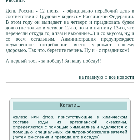
России»
.
День России - 12 июня - официально нерабочий день в
соответствии с Трудовым кодексом Российской Федерации.
В этом году он выпадает на четверг, и праздновать будем
долго (не только в четверг 12-го, но и в пятницу 13-го, что
перенесли откуда-то, а там и выходные...) и со вкусом, ну, и
со всем остальным. Администрация предупреждает,
неумеренное потребление всего угрожает вашему
здоровью. Так что, берегите печень. Ну и - с праздником!
А первый тост - за победу! За нашу победу!!
на главную
::
все новости
Кстати...
железо или фтор, присутствующие в химическом
составе воды из артезианской скважины,
определяются с помощью химанализа и удаляются с
помощью специальных фильтров-обезжелезивателей
(путем окисления и превода его в осадок)