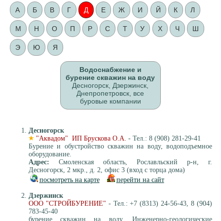
А
Б
В
Г
Д
Е
Ж
И
Й
К
Л
М
Н
О
П
Р
С
Т
У
Х
Ч
Ш
Э
Ю
Я
Водоснабжение и
бурение скважин на воду
Десногорск, Дзержинск,
Днепропетровск, все
буровые компании
Десногорск
"Аквадом" ИП Брускова О.А.
- Тел.: 8 (908) 281-29-41
Бурение и обустройство скважин на воду, водоподъемное
оборудование.
Адрес:
Смоленская область, Рославльский р-н, г.
Десногорск, 2 мкр., д. 2, офис 3 (вход с торца дома)
посмотреть на карте
перейти на сайт
Дзержинск
ООО "СТРОЙБУРЕНИЕ"
- Тел.: +7 (8313) 24-56-43, 8 (904)
783-45-40
бурение скважин на воду. Инженерно-геологические