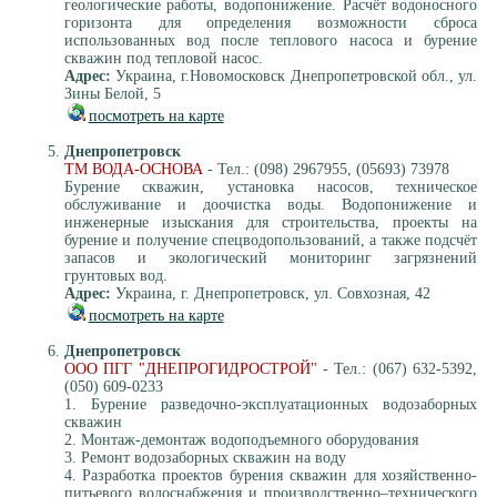
геологические работы, водопонижение. Расчёт водоносного
горизонта для определения возможности сброса
использованных вод после теплового насоса и бурение
скважин под тепловой насос.
Адрес:
Украина, г.Новомосковск Днепропетровской обл., ул.
Зины Белой, 5
посмотреть на карте
Днепропетровск
ТМ ВОДА-ОСНОВА
- Тел.: (098) 2967955, (05693) 73978
Бурение скважин, установка насосов, техническое
обслуживание и доочистка воды. Водопонижение и
инженерные изыскания для строительства, проекты на
бурение и получение спецводопользований, а также подсчёт
запасов и экологический мониторинг загрязнений
грунтовых вод.
Адрес:
Украина, г. Днепропетровск, ул. Совхозная, 42
посмотреть на карте
Днепропетровск
ООО ПГГ "ДНЕПРОГИДРОСТРОЙ"
- Тел.: (067) 632-5392,
(050) 609-0233
1. Бурение разведочно-эксплуатационных водозаборных
скважин
2. Монтаж-демонтаж водоподъемного оборудования
3. Ремонт водозаборных скважин на воду
4. Разработка проектов бурения скважин для хозяйственно-
питьевого водоснабжения и производственно–технического