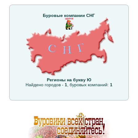
Буровые компании СНГ
Регионы на букву Ю
Найдено городов -
1
, буровых компаний:
1