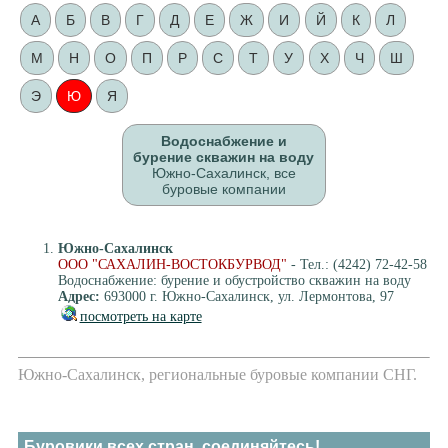
А
Б
В
Г
Д
Е
Ж
И
Й
К
Л
М
Н
О
П
Р
С
Т
У
Х
Ч
Ш
Э
Ю
Я
Водоснабжение и
бурение скважин на воду
Южно-Сахалинск, все
буровые компании
Южно-Сахалинск
ООО "САХАЛИН-ВОСТОКБУРВОД"
- Тел.: (4242) 72-42-58
Водоснабжение: бурение и обустройство скважин на воду
Адрес:
693000 г. Южно-Сахалинск, ул. Лермонтова, 97
посмотреть на карте
Южно-Сахалинск, региональные буровые компании СНГ.
Буровики всех стран, соединяйтесь!