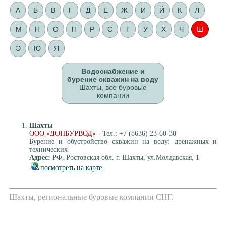
А
Б
В
Г
Д
Е
Ж
И
Й
К
Л
М
Н
О
П
Р
С
Т
У
Х
Ч
Ш
Э
Ю
Я
Водоснабжение и
бурение скважин на воду
Шахты, все буровые
компании
Шахты
ООО «ДОНБУРВОД»
- Тел.: +7 (8636) 23-60-30
Бурение и обустройство скважин на воду: дренажных и
технических
Адрес:
РФ, Ростовская обл. г. Шахты, ул.Молдавская, 1
посмотреть на карте
Шахты, региональные буровые компании СНГ.