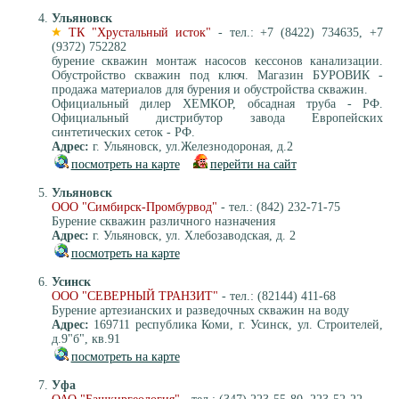
Ульяновск
ТК "Хрустальный исток"
- тел.: +7 (8422) 734635, +7
(9372) 752282
бурение скважин монтаж насосов кессонов канализации.
Обустройство скважин под ключ. Магазин БУРОВИК -
продажа материалов для бурения и обустройства скважин.
Официальный дилер ХЕМКОР, обсадная труба - РФ.
Официальный дистрибутор завода Европейских
синтетических сеток - РФ.
Адрес:
г. Ульяновск, ул.Железнодороная, д.2
посмотреть на карте
перейти на сайт
Ульяновск
ООО "Симбирск-Промбурвод"
- тел.: (842) 232-71-75
Бурение скважин различного назначения
Адрес:
г. Ульяновск, ул. Хлебозаводская, д. 2
посмотреть на карте
Усинск
ООО "СЕВЕРНЫЙ ТРАНЗИТ"
- тел.: (82144) 411-68
Бурение артезианских и разведочных скважин на воду
Адрес:
169711 республика Коми, г. Усинск, ул. Строителей,
д.9"б", кв.91
посмотреть на карте
Уфа