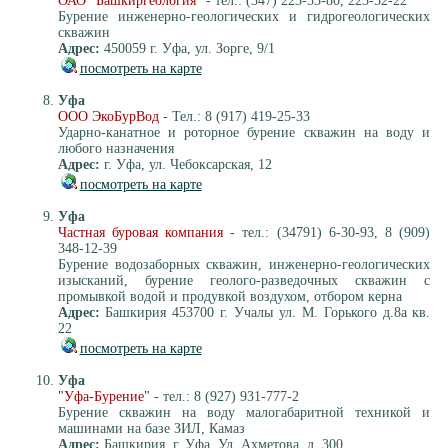
ОАО "Башкиргеология"
- тел.: (347) 223-55-80, 223-52-22
Бурение инженерно-геологических и гидрогеологических
скважин
Адрес:
450059 г. Уфа, ул. Зорге, 9/1
посмотреть на карте
Уфа
ООО ЭкоБурВод
- Тел.: 8 (917) 419-25-33
Ударно-канатное и роторное бурение скважин на воду и
любого назначения
Адрес:
г. Уфа, ул. Чебоксарская, 12
посмотреть на карте
Уфа
Частная буровая компания
- тел.: (34791) 6-30-93, 8 (909)
348-12-39
Бурение водозаборных скважин, инженерно-геологических
изысканий, бурение геолого-разведочных скважин с
промывкой водой и продувкой воздухом, отбором керна
Адрес:
Башкирия 453700 г. Учалы ул. М. Горького д.8а кв.
22
посмотреть на карте
Уфа
"Уфа-Бурение"
- тел.: 8 (927) 931-777-2
Бурение скважин на воду малогабаритной техникой и
машинами на базе ЗИЛ, Камаз
Адрес:
Башкирия, г. Уфа, Ул. Ахметова, д. 300