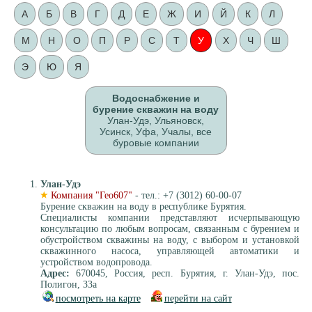
А
Б
В
Г
Д
Е
Ж
И
Й
К
Л
М
Н
О
П
Р
С
Т
У
Х
Ч
Ш
Э
Ю
Я
Водоснабжение и
бурение скважин на воду
Улан-Удэ, Ульяновск,
Усинск, Уфа, Учалы, все
буровые компании
Улан-Удэ
Компания "Гео607"
- тел.: +7 (3012) 60-00-07
Бурение скважин на воду в республике Бурятия.
Специалисты компании представляют исчерпывающую
консультацию по любым вопросам, связанным с бурением и
обустройством скважины на воду, с выбором и установкой
скважинного насоса, управляющей автоматики и
устройством водопровода.
Адрес:
670045, Россия, респ. Бурятия, г. Улан-Удэ, пос.
Полигон, 33а
посмотреть на карте
перейти на сайт