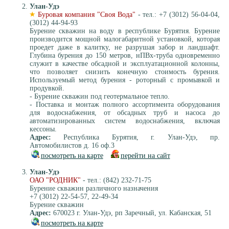
Улан-Удэ
Буровая компания "Своя Вода"
- тел.: +7 (3012) 56-04-04,
(3012) 44-94-93
Бурение скважин на воду в республике Бурятия. Бурение
производится мощной малогабаритной установкой, которая
проедет даже в калитку, не разрушая забор и ландшафт.
Глубина бурения до 150 метров, нПВх-труба одновременно
служит в качестве обсадной и эксплуатационной колонны,
что позволяет снизить конечную стоимость бурения.
Используемый метод бурения - роторный с промывкой и
продувкой.
- Бурение скважин под геотермальное тепло.
- Поставка и монтаж полного ассортимента оборудования
для водоснабжения, от обсадных труб и насоса до
автоматизированных систем водоснабжения, включая
кессоны.
Адрес:
Республика Бурятия, г. Улан-Удэ, пр.
Автомобилистов д. 16 оф.3
посмотреть на карте
перейти на сайт
Улан-Удэ
ОАО "РОДНИК"
- тел.: (842) 232-71-75
Бурение скважин различного назначения
+7 (3012) 22-54-57, 22-49-34
Бурение скважин
Адрес:
670023 г. Улан-Удэ, рп Заречный, ул. Кабанская, 51
посмотреть на карте