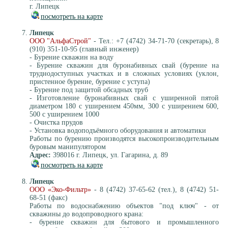
г. Липецк
посмотреть на карте
Липецк
ООО "АльфаСтрой"
- Тел.: +7 (4742) 34-71-70 (секретарь), 8
(910) 351-10-95 (главный инженер)
- Бурение скважин на воду
- Бурение скважин для буронабивных свай (бурение на
труднодоступных участках и в сложных условиях (уклон,
пристенное бурение, бурение с уступа)
- Бурение под защитой обсадных труб
- Изготовление буронабивных свай с уширенной пятой
диаметром 180 с уширением 450мм, 300 с уширением 600,
500 с уширением 1000
- Очистка прудов
- Установка водоподъёмного оборудования и автоматики
Работы по бурению производятся высокопроизводительным
буровым манипулятором
Адрес:
398016 г. Липецк, ул. Гагарина, д. 89
посмотреть на карте
Липецк
ООО «Эко-Фильтр»
- 8 (4742) 37-65-62 (тел.), 8 (4742) 51-
68-51 (факс)
Работы по водоснабжению объектов "под ключ" - от
скважины до водопроводного крана:
- бурение скважин для бытового и промышленного