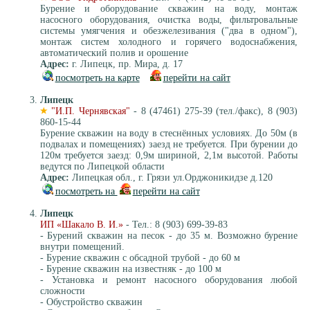
Бурение и оборудование скважин на воду, монтаж
насосного оборудования, очистка воды, фильтровальные
системы умягчения и обезжелезивания ("два в одном"),
монтаж систем холодного и горячего водоснабжения,
автоматический полив и орошение
Адрес:
г. Липецк, пр. Мира, д. 17
посмотреть на карте
перейти на сайт
Липецк
"И.П. Чернявская"
- 8 (47461) 275-39 (тел./факс), 8 (903)
860-15-44
Бурение скважин на воду в стеснённых условиях. До 50м (в
подвалах и помещениях) заезд не требуется. При бурении до
120м требуется заезд: 0,9м шириной, 2,1м высотой. Работы
ведутся по Липецкой области
Адрес:
Липецкая обл., г. Грязи ул.Орджоникидзе д.120
посмотреть на
перейти на сайт
Липецк
ИП «Шакало В. И.»
- Тел.: 8 (903) 699-39-83
- Бурений скважин на песок - до 35 м. Возможно бурение
внутри помещений.
- Бурение скважин с обсадной трубой - до 60 м
- Бурение скважин на известняк - до 100 м
- Установка и ремонт насосного оборудования любой
сложности
- Обустройство скважин