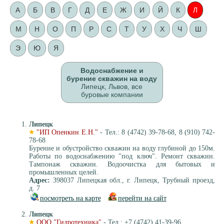
А
Б
В
Г
Д
Е
Ж
И
Й
К
Л
М
Н
О
П
Р
С
Т
У
Х
Ч
Ш
Э
Ю
Я
Водоснабжение и
бурение скважин на воду
Липецк, Львов, все
буровые компании
Липецк
"ИП Опенкин Е.Н."
- Тел.: 8 (4742) 39-78-68, 8 (910) 742-
78-68
Бурение и обустройство скважин на воду глубиной до 150м.
Работы по водоснабжению "под ключ". Ремонт скважин.
Тампонаж скважин. Водоочистка для бытовых и
промышленных целей.
Адрес:
398037 Липецкая обл., г. Липецк, Трубный проезд,
д. 7
посмотреть на карте
перейти на сайт
Липецк
ООО "Гидротехника"
- Тел.: +7 (4742) 41-39-96