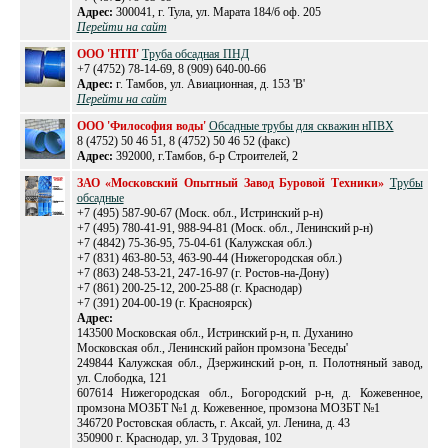
Адрес:
300041, г. Тула, ул. Марата 184/б оф. 205
Перейти на сайт
ООО 'НТП'
Труба обсадная ПНД
+7 (4752) 78-14-69, 8 (909) 640-00-66
Адрес:
г. Тамбов, ул. Авиационная, д. 153 'В'
Перейти на сайт
ООО 'Философия воды'
Обсадные трубы для скважин нПВХ
8 (4752) 50 46 51, 8 (4752) 50 46 52 (факс)
Адрес:
392000, г.Тамбов, б-р Строителей, 2
ЗАО «Московский Опытный Завод Буровой Техники»
Трубы
обсадные
+7 (495) 587-90-67 (Моск. обл., Истринский р-н)
+7 (495) 780-41-91, 988-94-81 (Моск. обл., Ленинский р-н)
+7 (4842) 75-36-95, 75-04-61 (Калужская обл.)
+7 (831) 463-80-53, 463-90-44 (Нижегородская обл.)
+7 (863) 248-53-21, 247-16-97 (г. Ростов-на-Дону)
+7 (861) 200-25-12, 200-25-88 (г. Краснодар)
+7 (391) 204-00-19 (г. Красноярск)
Адрес:
143500 Московская обл., Истринский р-н, п. Духанино
Московская обл., Ленинский район промзона 'Беседы'
249844 Калужская обл., Дзержинский р-он, п. Полотняный завод,
ул. Слободка, 121
607614 Нижегородская обл., Богородский р-н, д. Кожевенное,
промзона МОЗБТ №1 д. Кожевенное, промзона МОЗБТ №1
346720 Ростовская область, г. Аксай, ул. Ленина, д. 43
350900 г. Краснодар, ул. 3 Трудовая, 102