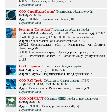
660050 г. Красноярск, ул. Кутузова, д.1, стр. 67
Перейти на сайт
ООО 'СтройПластСервис'
Пластиковые обсадные трубы
8 (920) 755-03-39
Адрес:
300026 г. Тула, проспект Ленина, 108
Перейти на сайт
Компания 'Cosmoplast'
Пластиковые обсадные трубы
+7 495 9810008 (Москва), +7 4012 611622 (Калининград), + 7 861
204 03 06 (Краснодар), +7 863 309 03 06 (Ростов-на-Дону)
Адрес:
129626 Москва, ул. Новоалексеевская, д. 23
236022 Калининградская обл., г. Калининград, ул. Дмитрия
Донского, д.20
350000 Краснодарский край, г. Краснодар, ул. Герцена, д.35
344010 Ростовская область, г. Ростов-на-Дону, ул.Пушкинская,
д.135
ООО 'Вторпласт'
Пластиковые обсадные трубы
8 (49234) 9-12-16, 8 (910) 090-82-36
Адрес:
г. Муром Владимирской обл., пр-зд Куйбышева, 6
ООО 'RzN-Труба'
Обсадная труба для скважин нПВХ
+7 (9539) 63-88-10, +7 (9539) 63-80-00
Адрес:
Рязанская обл., Рязанский район, д. Рожок, д. 9
Перейти на сайт
ООО 'КОРМЕЛЛ'
Обсадные НПВХ трубы от производителя
8 (910) 9090-3-90
Адрес:
390000, г. Рязань, ул.Вокзальная, 41, оф. 31
Перейти на сайт