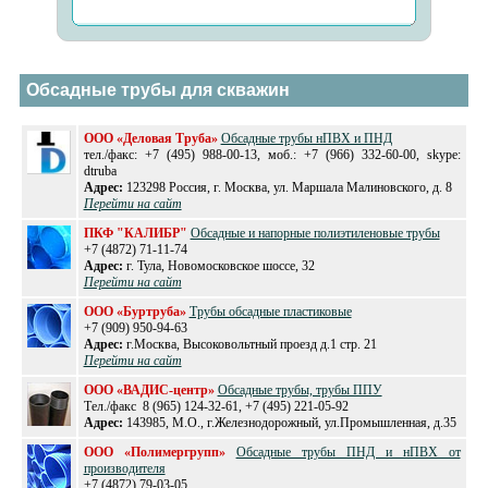
Обсадные трубы для скважин
ООО «Деловая Труба»
Обсадные трубы нПВХ и ПНД
тел./факс: +7 (495) 988-00-13, моб.: +7 (966) 332-60-00, skype:
dtruba
Адрес:
123298 Россия, г. Москва, ул. Маршала Малиновского, д. 8
Перейти на сайт
ПКФ "КАЛИБР"
Обсадные и напорные полиэтиленовые трубы
+7 (4872) 71-11-74
Адрес:
г. Тула, Новомосковское шоссе, 32
Перейти на сайт
ООО «Буртруба»
Трубы обсадные пластиковые
+7 (909) 950-94-63
Адрес:
г.Москва, Высоковольтный проезд д.1 стр. 21
Перейти на сайт
ООО «ВАДИС-центр»
Обсадные трубы, трубы ППУ
Тел./факс 8 (965) 124-32-61, +7 (495) 221-05-92
Адрес:
143985, М.О., г.Железнодорожный, ул.Промышленная, д.35
ООО «Полимергрупп»
Обсадные трубы ПНД и нПВХ от
производителя
+7 (4872) 79-03-05