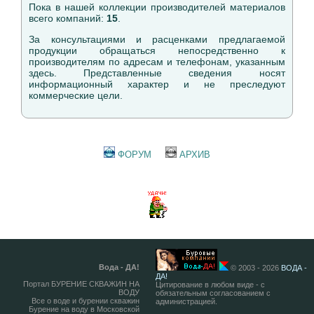
Пока в нашей коллекции производителей материалов
всего компаний:
15
.
За консультациями и расценками предлагаемой
продукции обращаться непосредственно к
производителям по адресам и телефонам, указанным
здесь. Представленные сведения носят
информационный характер и не преследуют
коммерческие цели.
ФОРУМ
АРХИВ
Вода - ДА!
© 2003 - 2026
ВОДА -
ДА!
Портал БУРЕНИЕ СКВАЖИН НА
Цитирование в любом виде - с
ВОДУ
обязательным согласованием с
Все о воде и бурении скважин
администрацией.
Бурение на воду в Московской