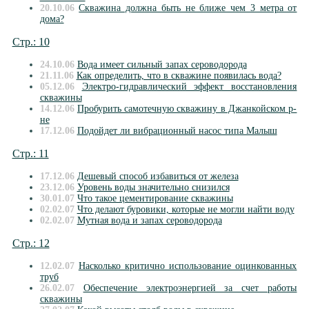
20.10.06
Скважина должна быть не ближе чем 3 метра от
дома?
Стр.: 10
24.10.06
Вода имеет сильный запах сероводорода
21.11.06
Как определить, что в скважине появилась вода?
05.12.06
Электро-гидравлический эффект восстановления
скважины
14.12.06
Пробурить самотечную скважину в Джанкойском р-
не
17.12.06
Подойдет ли вибрационный насос типа Малыш
Стр.: 11
17.12.06
Дешевый способ избавиться от железа
23.12.06
Уровень воды значительно снизился
30.01.07
Что такое цементирование скважины
02.02.07
Что делают буровики, которые не могли найти воду
02.02.07
Мутная вода и запах сероводорода
Стр.: 12
12.02.07
Насколько критично использование оцинкованных
труб
26.02.07
Обеспечение электроэнергией за счет работы
скважины