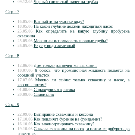
09.12.05
Черный слизистый налет на трубах
Стр.: 7
16.05.06
Как найти на участке воду?
18.05.06
На какой глубине должен находиться насос
25.05.06
Как определить на какую глубину пробурена
скважина
25.05.06
Можно ли использовать шовные трубы?
26.05.06
Вкус у воды железный
Стр.: 8
12.06.06
Дом только размечен колышками..
10.07.06
Я боюсь, что промывочная жидкость польется на
соседний участок
17.07.06
Можно ли сейчас только скважину и насос, а
кессон - потом?
01.08.06
Справедливая критика
20.09.06
Самоизлив
Стр.: 9
22.09.06
Выпирание скважины и кессона
17.10.06
Как повлияет бурение на фундамент?
16.10.06
Как законсервировать скважину?
19.10.06
Сначала скважина на песок, а потом ее добурить до
известняка