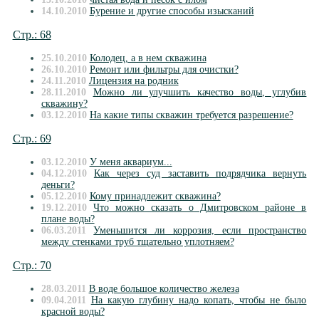
14.10.2010
Бурение и другие способы изысканий
Стр.: 68
25.10.2010
Колодец, а в нем скважина
26.10.2010
Ремонт или фильтры для очистки?
24.11.2010
Лицензия на родник
28.11.2010
Можно ли улучшить качество воды, углубив
скважину?
03.12.2010
На какие типы скважин требуется разрешение?
Стр.: 69
03.12.2010
У меня аквариум...
04.12.2010
Как через суд заставить подрядчика вернуть
деньги?
05.12.2010
Кому принадлежит скважина?
19.12.2010
Что можно сказать о Дмитровском районе в
плане воды?
06.03.2011
Уменьшится ли коррозия, если пространство
между стенками труб тщательно уплотняем?
Стр.: 70
28.03.2011
В воде большое количество железа
09.04.2011
На какую глубину надо копать, чтобы не было
красной воды?