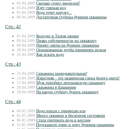
03.04.2009
Сколько стоит лицензия?
03.04.2009
Идёт грязная вод
05.04.2009
Вода течет наружу...
06.04.2009
Достаточная глубина бурения скважины
Стр.: 42
07.04.2009
Колодец в Тихом океане
09.04.2009
Право собственности на скважину
09.04.2009
Проект сметы на бурение скважины
18.04.2009
Оцинкованные трубы применять нельзя
21.04.2009
Как искать воду
Стр.: 43
21.04.2009
Скважина разведывательная?
23.04.2009
Известняк - это окаменелая глина белого цвета!
27.04.2009
Муж приобрел артезианскую скважину
28.04.2009
Скважина в Башкирии
28.04.2009
На какую глубину бурить скважину
Стр.: 44
04.05.2009
Вода пошла с примесью ила
05.05.2009
Много скважин в бесхозном состоянии
06.05.2009
Стала протекать вода в кессоне
11.05.2009
Подскажите адрес и цену бурения скважины