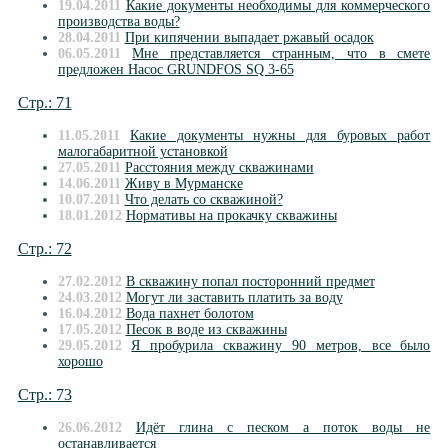
19.04.2011
Какие документы необходимы для коммерческого
производства воды?
28.04.2011
При кипячении выпадает ржавый осадок
06.05.2011
Мне представляется странным, что в смете
предложен Насос GRUNDFOS SQ 3-65
Стр.: 71
11.05.2011
Какие документы нужны для буровых работ
малогабаритной установкой
27.05.2011
Расстояния между скважинами
14.06.2011
Живу в Мурманске
10.07.2011
Что делать со скважиной?
18.01.2012
Нормативы на прокачку скважины
Стр.: 72
27.02.2012
В скважину попал посторонний предмет
24.03.2012
Могут ли заставить платить за воду
16.04.2012
Вода пахнет болотом
17.05.2012
Песок в воде из скважины
29.05.2012
Я пробурила скважину 90 метров, все было
хорошо
Стр.: 73
26.06.2012
Идёт глина с песком а поток воды не
останавливается