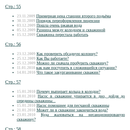
Стр.: 55
23.11.2009
Примерная цена станции второго подьёма
30.11.2009
Порядок переоформления лицензии
03.12.2009
Пошла очень ржавая вода
05.12.2009
Разница между колодцем и скважиной
15.12.2009
Скважина перестала работать
Стр.: 56
23.12.2009
Как проверить обсадную колонну?
25.12.2009
Как Вы работаете?
25.12.2009
Можно ли сначала пробурить скважину?
11.01.2010
как нам поступить в сложившейся ситуации?
14.01.2010
Что такое закурганивание скважин?
Стр.: 57
15.01.2010
Почему выпирает кольца в колодце?
18.01.2010
Насос в скважине упирается в дно, дойдя до
середины скважины...
15.01.2010
Насос помощнее для песчаной скважины
21.01.2010
Может ли в скважине закончиться вода?
23.01.2010
Куда жаловаться на несанционированую
скважину?
Стр.: 58