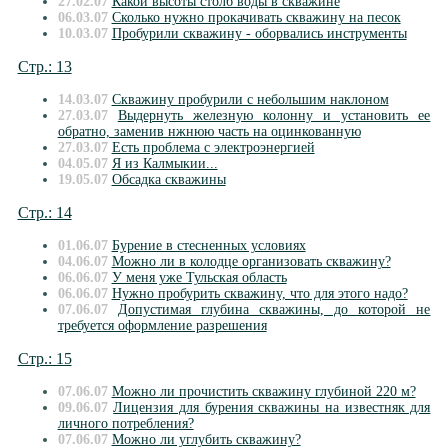
27.02.07
Какой высоты столб воды в скважине
06.03.07
Cколько нужно прокачивать скважину на песок
10.03.07
Пробурили скважину - оборвались инструменты
Стр.: 13
14.03.07
Скважину пробурили с небольшим наклоном
27.03.07
Выдернуть железную колонну и установить ее
обратно, заменив нжнюю часть на оцинкованную
27.03.07
Есть проблема с электроэнергией
04.05.07
Я из Калмыкии...
19.05.07
Обсадка скважины
Стр.: 14
01.06.07
Бурение в стесненных условиях
04.06.07
Можно ли в колодце организовать скважину?
06.06.07
У меня уже Тульская область
06.06.07
Нужно пробурить скважину, что для этого надо?
07.06.07
Допустимая глубина скважины, до которой не
требуется оформление разрешения
Стр.: 15
07.06.07
Можно ли прочистить скважину глубиной 220 м?
09.06.07
Лицензия для бурения скважины на известняк для
личного потребления?
07.06.07
Можно ли углубить скважину?