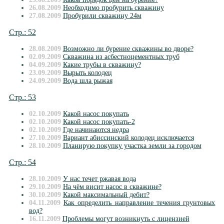
26.08.2009
Необходимо пробурить скважину
27.08.2009
Пробурили скважину 24м
Стр.: 52
28.08.2009
Возможно ли бурение скважины во дворе?
02.09.2009
Скважина из асбестноцементных труб
04.09.2009
Какие трубы в скважину?
23.09.2009
Вырыть колодец
24.09.2009
Вода шла рыжая
Стр.: 53
02.10.2009
Какой насос покупать
02.10.2009
Какой насос покупать-2
02.10.2009
Где начинаются недра
27.10.2009
Вариант абиссинский колодец исключается
28.10.2009
Планирую покупку участка земли за городом
Стр.: 54
28.10.2009
У нас течет ржавая вода
29.10.2009
На чём висит насос в скважине?
30.10.2009
Какой максимальный дебит?
04.11.2009
Как определить направление течения грунтовых
вод?
16.11.2009
Проблемы могут возникнуть с лицензией