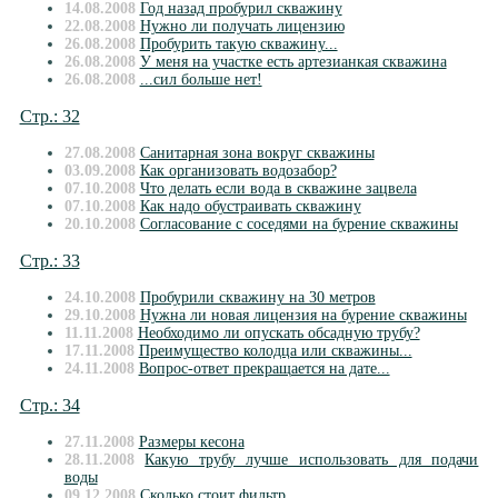
14.08.2008
Год назад пробурил скважину
22.08.2008
Нужно ли получать лицензию
26.08.2008
Пробурить такую скважину...
26.08.2008
У меня на участке есть артезианкая скважина
26.08.2008
...сил больше нет!
Стр.: 32
27.08.2008
Санитарная зона вокруг скважины
03.09.2008
Как организовать водозабор?
07.10.2008
Что делать если вода в скважине зацвела
07.10.2008
Как надо обустраивать скважину
20.10.2008
Согласование с соседями на бурение скважины
Стр.: 33
24.10.2008
Пробурили скважину на 30 метров
29.10.2008
Нужна ли новая лицензия на бурение скважины
11.11.2008
Необходимо ли опускать обсадную трубу?
17.11.2008
Преимущество колодца или скважины...
24.11.2008
Вопрос-ответ прекращается на дате...
Стр.: 34
27.11.2008
Размеры кесона
28.11.2008
Какую трубу лучше использовать для подачи
воды
09.12.2008
Сколько стоит фильтр