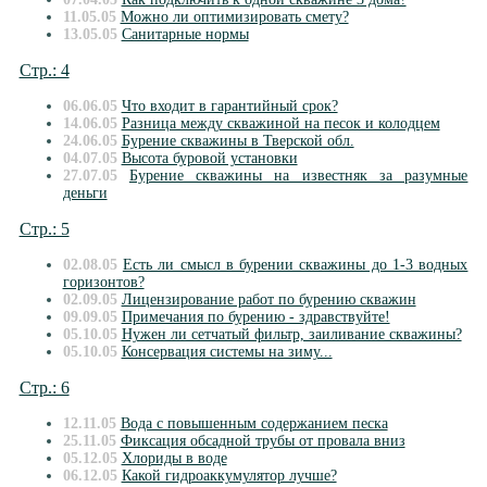
11.05.05
Можно ли оптимизировать смету?
13.05.05
Санитарные нормы
Стр.: 4
06.06.05
Что входит в гарантийный срок?
14.06.05
Разница между скважиной на песок и колодцем
24.06.05
Бурение скважины в Тверской обл.
04.07.05
Высота буровой установки
27.07.05
Бурение скважины на известняк за разумные
деньги
Стр.: 5
02.08.05
Есть ли смысл в бурении скважины до 1-3 водных
горизонтов?
02.09.05
Лицензирование работ по бурению скважин
09.09.05
Примечания по бурению - здравствуйте!
05.10.05
Нужен ли сетчатый фильтр, заиливание скважины?
05.10.05
Консервация системы на зиму...
Стр.: 6
12.11.05
Вода с повышенным содержанием песка
25.11.05
Фиксация обсадной трубы от провала вниз
05.12.05
Хлориды в воде
06.12.05
Какой гидроаккумулятор лучше?