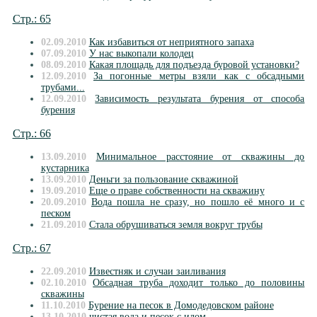
Стр.: 65
02.09.2010
Как избавиться от неприятного запаха
07.09.2010
У нас выкопали колодец
08.09.2010
Какая площадь для подъезда буровой установки?
12.09.2010
За погонные метры взяли как с обсадными
трубами...
12.09.2010
Зависимость результата бурения от способа
бурения
Стр.: 66
13.09.2010
Минимальное расстояние от скважины до
кустарника
13.09.2010
Деньги за пользование скважиной
19.09.2010
Еще о праве собственности на скважину
20.09.2010
Вода пошла не сразу, но пошло её много и с
песком
21.09.2010
Стала обрушиваться земля вокруг трубы
Стр.: 67
22.09.2010
Известняк и случаи заиливания
02.10.2010
Обсадная труба доходит только до половины
скважины
11.10.2010
Бурение на песок в Домодедовском районе
13.10.2010
чистая вода и песок с илом