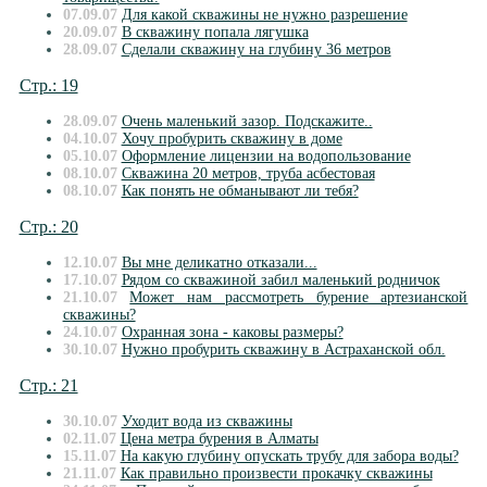
07.09.07
Для какой скважины не нужно разрешение
20.09.07
В скважину попала лягушка
28.09.07
Сделали скважину на глубину 36 метров
Стр.: 19
28.09.07
Очень маленький зазор. Подскажите..
04.10.07
Хочу пробурить скважину в доме
05.10.07
Оформление лицензии на водопользование
08.10.07
Скважина 20 метров, труба асбестовая
08.10.07
Как понять не обманывают ли тебя?
Стр.: 20
12.10.07
Вы мне деликатно отказали...
17.10.07
Рядом со скважиной забил маленький родничок
21.10.07
Может нам рассмотреть бурение артезианской
скважины?
24.10.07
Охранная зона - каковы размеры?
30.10.07
Нужно пробурить скважину в Астраханской обл.
Стр.: 21
30.10.07
Уходит вода из скважины
02.11.07
Цена метра бурения в Алматы
15.11.07
На какую глубину опускать трубу для забора воды?
21.11.07
Как правильно произвести прокачку скважины