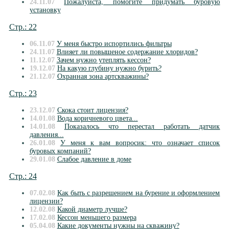
24.11.07
Пожалуйста, помогите придумать буровую
установку
Стр.: 22
06.11.07
У меня быстро испортились фильтры
24.11.07
Влияет ли повышеное содержание хлоридов?
11.12.07
Зачем нужно утеплять кессон?
19.12.07
На какую глубину нужно бурить?
21.12.07
Охранная зона артскважины?
Стр.: 23
23.12.07
Скока стоит лицензия?
14.01.08
Вода коричневого цвета...
14.01.08
Показалось что перестал работать датчик
давления...
26.01.08
У меня к вам вопросик: что означает список
буровых компаний?
29.01.08
Слабое давление в доме
Стр.: 24
07.02.08
Как быть с разрешением на бурение и оформлением
лицензии?
12.02.08
Какой диаметр лучше?
17.02.08
Кессон меньшего размера
05.04.08
Какие документы нужны на скважину?