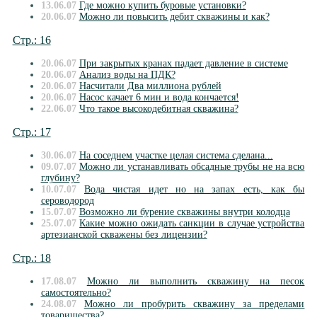
13.06.07
Где можно купить буровые установки?
20.06.07
Можно ли повысить дебит скважины и как?
Стр.: 16
20.06.07
При закрытых кранах падает давление в системе
20.06.07
Анализ воды на ПДК?
20.06.07
Насчитали Два миллиона рублей
20.06.07
Насос качает 6 мин и вода кончается!
22.06.07
Что такое высокодебитная скважина?
Стр.: 17
30.06.07
На соседнем участке целая система сделана...
09.07.07
Можно ли устанавливать обсадные трубы не на всю
глубину?
10.07.07
Вода чистая идет но на запах есть, как бы
сероводород
15.07.07
Возможно ли бурение скважины внутри колодца
25.07.07
Какие можно ожидать санкции в случае устройства
артезианской скважены без лицензии?
Стр.: 18
17.08.07
Можно ли выполнить скважину на песок
самостоятельно?
24.08.07
Можно ли пробурить скважину за пределами
товарищества?