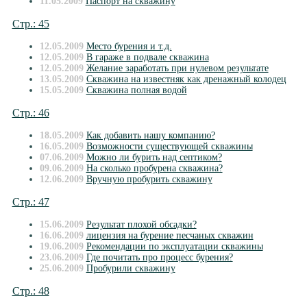
11.05.2009
Паспорт на скважину
Стр.: 45
12.05.2009
Место бурения и т.д.
12.05.2009
В гараже в подвале скважина
12.05.2009
Желание заработать при нулевом результате
13.05.2009
Скважина на известняк как дренажный колодец
15.05.2009
Скважина полная водой
Стр.: 46
18.05.2009
Как добавить нашу компанию?
16.05.2009
Возможности существующей скважины
07.06.2009
Можно ли бурить над септиком?
09.06.2009
На сколько пробурена скважина?
12.06.2009
Вручную пробурить скважину
Стр.: 47
15.06.2009
Результат плохой обсадки?
16.06.2009
лицензия на бурение песчаных скважин
19.06.2009
Рекомендации по эксплуатации скважины
23.06.2009
Где почитать про процесс бурения?
25.06.2009
Пробурили скважину
Стр.: 48