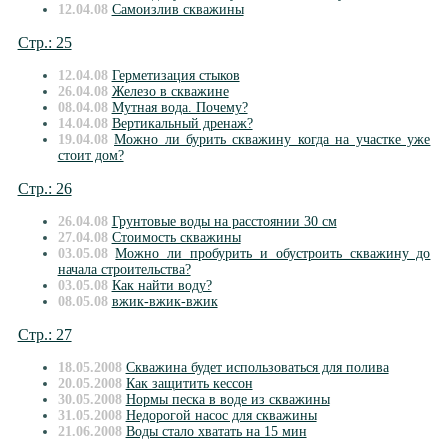
12.04.08
Самоизлив скважины
Стр.: 25
12.04.08
Герметизация стыков
26.04.08
Железо в скважине
08.04.08
Мутная вода. Почему?
14.04.08
Вертикальный дренаж?
19.04.08
Можно ли бурить скважину когда на участке уже
стоит дом?
Стр.: 26
26.04.08
Грунтовые воды на расстоянии 30 см
27.04.08
Стоимость скважины
03.05.08
Можно ли пробурить и обустроить скважину до
начала строительства?
03.05.08
Как найти воду?
08.05.08
вжик-вжик-вжик
Стр.: 27
18.05.2008
Скважина будет использоваться для полива
20.05.2008
Как защитить кессон
30.05.2008
Нормы песка в воде из скважины
31.05.2008
Недорогой насос для скважины
21.06.2008
Воды стало хватать на 15 мин