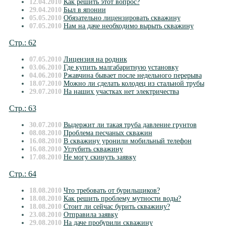
12.04.2010
Как решить этот вопрос?
29.04.2010
Был в японии
05.05.2010
Обязательно лицензировать скважину
07.05.2010
Нам на даче необходимо вырыть скважину
Стр.: 62
07.05.2010
Лицензия на родник
03.06.2010
Где купить малгабаритную установку
04.06.2010
Ржавчина бывает после недельного перерыва
18.07.2010
Можно ли сделать колодец из стальной трубы
29.07.2010
На наших участках нет электричества
Стр.: 63
30.07.2010
Выдержит ли такая труба давление грунтов
08.08.2010
Проблема песчаных скважин
16.08.2010
В скважину уронили мобильный телефон
16.08.2010
Углубить скважину
17.08.2010
Не могу скинуть заявку
Стр.: 64
18.08.2010
Что требовать от бурильщиков?
18.08.2010
Как решить проблему мутности воды?
18.08.2010
Стоит ли сейчас бурить скважину?
23.08.2010
Отправила заявку
29.08.2010
На даче пробурили скважину