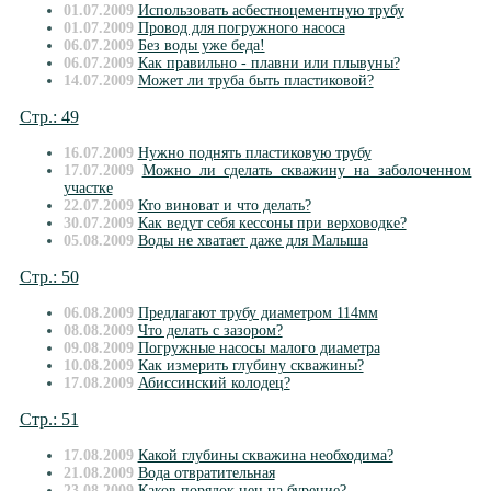
01.07.2009
Использовать асбестноцементную трубу
01.07.2009
Провод для погружного насоса
06.07.2009
Без воды уже беда!
06.07.2009
Как правильно - плавни или плывуны?
14.07.2009
Может ли труба быть пластиковой?
Стр.: 49
16.07.2009
Нужно поднять пластиковую трубу
17.07.2009
Можно ли сделать скважину на заболоченном
участке
22.07.2009
Кто виноват и что делать?
30.07.2009
Как ведут себя кессоны при верховодке?
05.08.2009
Воды не хватает даже для Малыша
Стр.: 50
06.08.2009
Предлагают трубу диаметром 114мм
08.08.2009
Что делать с зазором?
09.08.2009
Погружные насосы малого диаметра
10.08.2009
Как измерить глубину скважины?
17.08.2009
Абиссинский колодец?
Стр.: 51
17.08.2009
Какой глубины скважина необходима?
21.08.2009
Вода отвратительная
23.08.2009
Каков порядок цен на бурение?