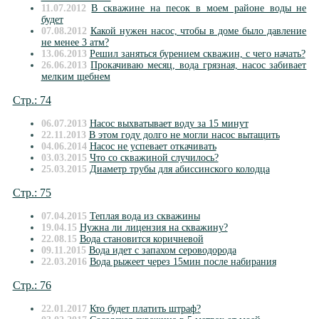
11.07.2012
В скважине на песок в моем районе воды не
будет
07.08.2012
Какой нужен насос, чтобы в доме было давление
не менее 3 атм?
13.06.2013
Решил заняться бурением скважин, с чего начать?
26.06.2013
Прокачиваю месяц, вода грязная, насос забивает
мелким щебнем
Стр.: 74
06.07.2013
Насос выхватывает воду за 15 минут
22.11.2013
В этом году долго не могли насос вытащить
04.06.2014
Насос не успевает откачивать
03.03.2015
Что со скважиной случилось?
25.03.2015
Диаметр трубы для абиссинского колодца
Стр.: 75
07.04.2015
Теплая вода из скважины
19.04.15
Нужна ли лицензия на скважину?
22.08.15
Вода становится коричневой
09.11.2015
Вода идет с запахом сероводорода
22.03.2016
Вода рыжеет через 15мин после набирания
Стр.: 76
22.01.2017
Кто будет платить штраф?