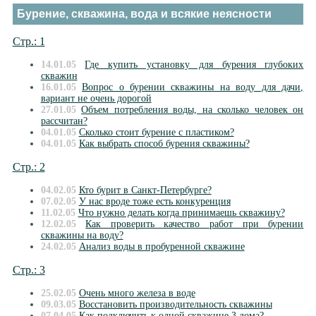
Бурение, скважина, вода и всякие неясности
Стр.: 1
14.01.05
Где купить установку для бурения глубоких
скважин
16.01.05
Вопрос о бурении скважины на воду для дачи,
вариант не очень дорогой
27.01.05
Объем потребления воды, на сколько человек он
рассчитан?
04.01.05
Сколько стоит бурение с пластиком?
04.01.05
Как выбрать способ бурения скважины?
Стр.: 2
04.02.05
Кто бурит в Санкт-Петербурге?
07.02.05
У нас вроде тоже есть конкуренция
11.02.05
Что нужно делать когда принимаешь скважину?
12.02.05
Как проверить качество работ при бурении
скважины на воду?
24.02.05
Анализ воды в пробуренной скважине
Стр.: 3
25.02.05
Очень много железа в воде
09.03.05
Восстановить производительность скважины
07.04.05
Как подключить к одной скважине 3 дома?