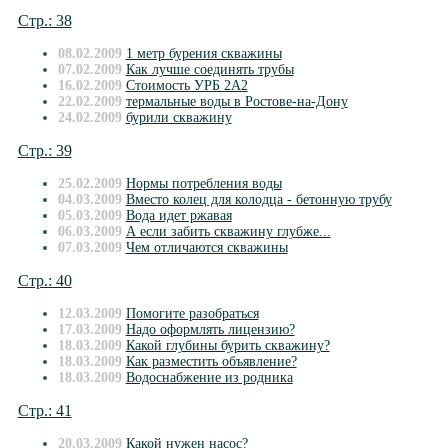
Стр.: 38
08.02.2009
1 метр бурения скважины
07.02.2009
Как лучше соединять трубы
16.02.2009
Стоимость УРБ 2А2
22.02.2009
термальные воды в Ростове-на-Дону
24.02.2009
бурили скважину
Стр.: 39
25.02.2009
Нормы потребления воды
04.03.2009
Вместо колец для колодца - бетонную трубу
05.03.2009
Вода идет ржавая
06.03.2009
А если забить скважину глубже...
07.03.2009
Чем отличаются скважины
Стр.: 40
12.03.2009
Помогите разобраться
17.03.2009
Надо оформлять лицензию?
18.03.2009
Какой глубины бурить скважину?
18.03.2009
Как разместить объявление?
18.03.2009
Водоснабжение из родника
Стр.: 41
20.03.2009
Какой нужен насос?