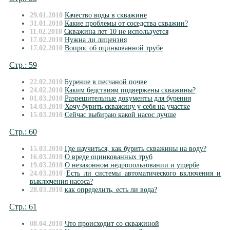
29.01.2010
Качество воды в скважине
31.01.2010
Какие проблемы от соседства скважин?
11.02.2010
Cкважина лет 10 не используется
17.02.2010
Нужна ли лицензия
17.02.2010
Вопрос об оцинкованной трубе
Стр.: 59
22.02.2010
Бурение в песчаной почве
24.02.2010
Каким бедствиям подвержены скважины?
01.03.2010
Разрешительные документы для бурения
14.03.2010
Хочу бурить скважину у себя на участке
15.03.2010
Сейчас выбираю какой насос лучше
Стр.: 60
15.03.2010
Где научиться, как бурить скважины на воду?
16.03.2010
О вреде оцинкованных труб
19.03.2010
О незаконном недропользовании и ущербе
24.03.2010
Есть ли системы автоматического включения и
выключения насоса?
28.03.2010
как определить, есть ли вода?
Стр.: 61
08.04.2010
Что происходит со скважиной