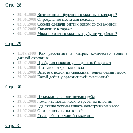
Стр.: 28
29.06.2008
Возможно ли бурение скважины в колодце?
30.06.2008
Определение места для колодца
02.07.2008
Cоседи сделали септик рядом со скважиной
07.07.2008
Скважину в гараже
09.07.2008
Можно ли от скважины трубу не углублять?
Стр.: 29
11.07.2008
Как рассчитать в литрах количество воды в
данной скважине
13.07.2008
Пробурил скважину,а вода в ней горькая
14.07.2008
Что такое открытый ствол
14.07.2008
Вместе с водой из скважины пошел белый песок
20.07.2008
Какой дебит у артезианской скважины?
Стр.: 30
29.07.2008
В скважине алюминиевая труба
29.07.2008
поменять металические трубы на пластик
31.07.2008
Где лучше устанавливать непогружной насос
31.07.2008
Они не попали на жилу?
31.07.2008
Упал дeбет песчаной скважины
Стр.: 31