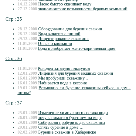
14.12.2008
Насос быстро скачивает воду
27.12.2008
экономические возможности буровых компаний
Стр.: 35
28.12.2008
Оборудование для бурения сважин
28.12.2008
Вода качается с глиной
29.12.2008
Лицензирование скважины
11.01.2009
Отзыв о компании
11.01.2009
Вода приобретает желто-коричневый цвет
Стр.: 36
11.01.2009
Колодец затянуло плывуном
12.01.2009
Лицензия для бурения водяных скважин
16.01.2009
Мы пробурили скважину...
16.01.2009
Набирается вода в кессоне
19.01.2009
Возможно ли бурение скважины сейчас, а дом -
потом?
Стр.: 37
25.01.2009
Изменение химического состава воды
26.01.2009
хочу заниматься бурением на воду
29.01.2009
Собираемя пробурить две скважины
29.01.2009
Опять бурение в доме!...
02.02.2009
Бурение скважин в Хабаровске