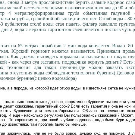
ина, снова 3 метра прослойки(стали бурить дальше-водонос сла
ыли мелкий песочек с черными включениями,прошли до 90 и об
ьтр 4 метра:перфорированная труба обмотанная галунной с
ажа затрубья, гравийной обсыпки,ничего нет. Столб воды - 80 
-3 куба,потом столб воды стал падать, фильтр завалило грунто
 дня 2, вода с верхних горизонтов смешивается и постояв чуть 
стоит на 65 метрах поработав 2 мин вода кончается. Вода с 80
гкая. Юрский горизонт кажется называется. Приезжали промы
олго. Как должна выглядеть нормальная скважина на такую глу
кой - как через суд заставить подрядчика вернуть деньги? Есть 
 технология для такой глубины,где можно заказать эксп
ина отсутствия воды,соблюдение технологии бурения) Договор
едочное бурение(с целью водозабора)
не, а в породе, из которой идет отбор воды: в известняке сетка не нужн
 - тщательно посмотрите договор, формально буровики выполнили усл
н дебит скважины, гарантийный срок? Если есть гарантия и она не кончи
ягать буровиков для ремонта/промывки. Обычно на песчаные скв
год. И еще - насколько регулярно Вы пользовались скважиной? Может, 
ков.. По хорошему-то, при такой глубине водоноса, надо было бурить да
е до известняка, там проблем было бы меньше.
тия закончилась, или ее не было вовсе, думаю суд не поможет. В 