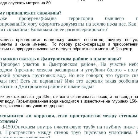
надо опускать метров на 80.
у принадлежит скважина?
же пробурена(86м)на территории бывшего пи
вирована.Не могу оформить документы на землю из-за нее. Как 
ит скважина? Возможна ли ее расконсервировать?
кважина принадлежит владельцу земли, непонятно, почему не уд
менты и какие именно.. По поводу расконсервации и приобретени
нзии на природопользование следует обратиться в местный Геоцентр.
 можно сказать о Дмитровском районе в плане воды?
 Приобрел участок в Дмитровском районе. На участке неб
одоем (прежние хозяева расширили и углубили болото - полу
окий уровень грунтовых вод. Но все говорят, что бурить ск
оды нет! Есть ли варианты? Или это деревня такая особенна
казать о Дмитровском районе в плане воды?
х местах копают до 30м, так же и скважины на песок, и не всегда на
ят воду. Гарантированная вода находится в известняке на глубинах 150-
ины, конечно, получаются дороже
еньшится ли коррозия, если пространство между стенкам
отняем?
 d-159.Опускаем внутрь пластиковую трубу на глубину ниже 
м. Пространство между стенок труб тщательно уплотняем. В
 этом случае коррозия?