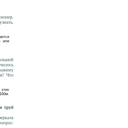
онер.
узнать,
ается
и или
ольшой
чилось
важину
я? Что
 этих
160м.
и труб
зеркала
опрос: