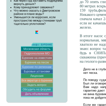
Как через суд заставить подрядчика
до 70 опять гл
вернуть деньги?
80 метрах вскр
Кому принадлежит скважина?
159 труба,фил
Что можно сказать о Дмитровском
районе в плане воды?
Никакого цемент
Уменьшится ли коррозия, если
сначала качал 2
пространство между стенками труб
если не качаешь
тщательно уплотняем?
железо.
В итоге насос 
нормальная, мя
хватило не над
знаю: вопрос та
Московская область
будь в СНИПах
Гидрогеология МО
скважины (прич
Бурение на известняк
на геолого-разв
Бурение на песок
Бурение по регионам
Дело не в глуби
Буровые установки
нет песка.
Лицензия
По поводу суда
Все вкратце о бурении
Был ли оговоре
Задать вопрос
Вам надо напр
Обсудить на форуме
гарантию дают 
Дать объявление
не вина бурови
пока не дойдет
Если же гаран