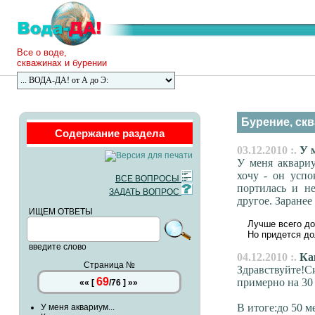
Все о воде,
скважинах и бурении
Бурение, скв
Содержание раздела
03.12.2010 :.
У м
У меня аквари
хочу - он успо
ВСЕ ВОПРОСЫ
портилась и н
ЗАДАТЬ ВОПРОС
другое. Заранее
ИЩЕМ ОТВЕТЫ
Лучше всего до
Но придется до
введите слово
04.12.2010 :.
Как
Страница №
Здравствуйте!С
69
примерно на 30 
««
[
/
76
]
»»
В итоге:до 50 м
У меня аквариум...