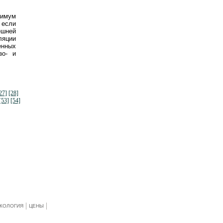
нимум
 если
ешней
ляции
енных
зо- и
27]
[28]
[53]
[54]
КОЛОГИЯ
ЦЕНЫ