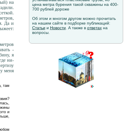
бый) на
цена метра бурения такой скважины на 400-
садили.
700 рублей дороже
еткой.
метров,
Об этом и многом другом можно прочитать
м. Да и
на нашем сайте в подборке публикаций:
Статьи
и
Новости
. А также в
ответах
на
рыжеет:
вопросы.
 метров
вать -
бину, я
где ни-
ертизу
 у меня
а, там
овия?
лась,
ажины
это и
льше,
любом