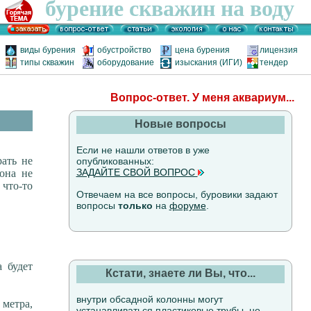
бурение скважин на воду
виды бурения
обустройство
цена бурения
лицензия
типы скважин
оборудование
изыскания (ИГИ)
тендер
Вопрос-ответ. У меня аквариум...
Новые вопросы
Если не нашли ответов в уже
ать не
опубликованных:
ЗАДАЙТЕ СВОЙ ВОПРОС
она не
что-то
Отвечаем на все вопросы, буровики задают
вопросы
только
на
форуме
.
 будет
Кстати, знаете ли Вы, что...
внутри обсадной колонны могут
 метра,
устанавливаться пластиковые трубы, но