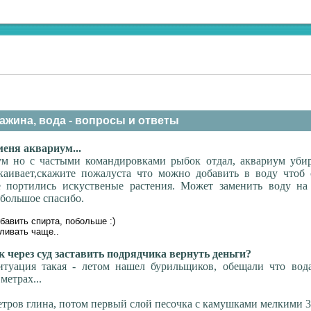
ажина, вода - вопросы и ответы
еня аквариум...
ум но с частыми командировками рыбок отдал, аквариум убир
каивает,скажите пожалуста что можно добавить в воду чтоб 
е портились искуственые растения. Может заменить воду на 
 большое спасибо.
бавить спирта, побольше :)
ливать чаще..
 через суд заставить подрядчика вернуть деньги?
итуация такая - летом нашел бурильщиков, обещали что вода
метрах...
етров глина, потом первый слой песочка с камушками мелкими 3