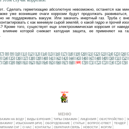
ет.. Сделать герметизацию абсолютную невозможно, останется как ми
также уже возникшие очаги коррозии будут продолжать развиваться,
нно не поддерживать вакуум. Или закачать инертный газ. Труба с вн
контактировать с как минимум сырой землёй, о какой гидро и прочей изо
ь? Кроме того, существует еще электрохимическая коррозия от навед
е влияние которой снижает катодная защита, ее применяют на га
.
[7]
[8]
[9]
[10]
[11]
[12]
[13]
[14]
[15]
[16]
[17]
[18]
[19]
[20]
[21]
[22]
[23]
[24]
[25]
[26]
[
3]
[34]
[35]
[36]
[37]
[38]
[39]
[40]
[41]
[42]
[43]
[44]
[45]
[46]
[47]
[48]
[49]
[50]
[51]
[52]
7]
[58]
[59]
[60]
[61]
[62]
[63]
[64]
[65]
[66]
[67]
[68]
[
69
]
[70]
[71]
[72]
[73]
[74]
[75]
[76]
МЕНЮ
ВАЖИН НА ВОДУ
ВИДЫ БУРЕНИЯ
ТИПЫ СКВАЖИН
ЛИЦЕНЗИЯ
ОБУСТРОЙСТВО
Э
КВАЖИНУ
ИЗЫСКАНИЯ (ИГИ)
ОБОРУДОВАНИЕ
СТАТЬИ
ВОПРОС-ОТВЕТ
ТЕНДЕР
ОМПАНИИ СНГ
О НАС
КОНТАКТЫ
ОБРАТНАЯ СВЯЗЬ
НОВОСТИ
ФОРУМ