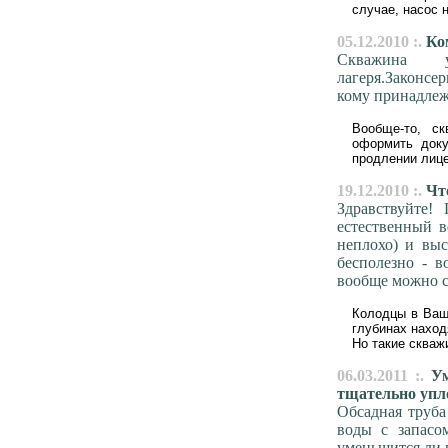
случае, насос 
05.12.2010 :.
Ком
Скважина у
лагеря.Законсер
кому принадлеж
Вообще-то, с
оформить доку
продлении лице
19.12.2010 :.
Что
Здравствуйте!
естественный в
неплохо) и выс
бесполезно - в
вообще можно с
Колодцы в Ваши
глубинах наход
Но такие скваж
06.03.2011 :.
Ум
тщательно упл
Обсадная труба
воды с запасо
уменьшится ли в