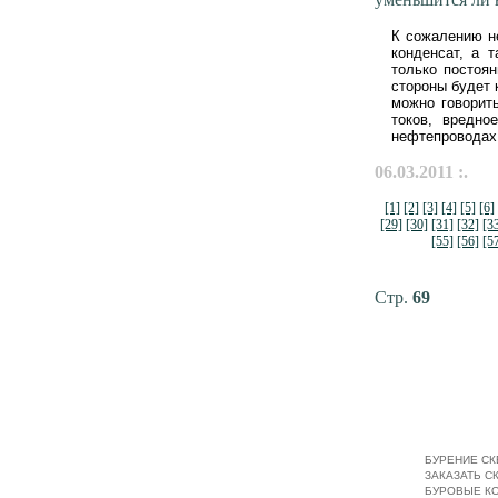
К сожалению н
конденсат, а 
только постоя
стороны будет 
можно говорит
токов, вредно
нефтепроводах
06.03.2011 :.
[1]
[2]
[3]
[4]
[5]
[6]
[29]
[30]
[31]
[32]
[3
[55]
[56]
[5
Стр.
69
БУРЕНИЕ СК
ЗАКАЗАТЬ С
БУРОВЫЕ К