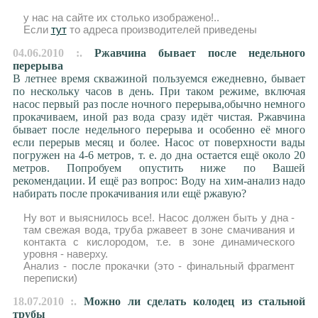
у нас на сайте их столько изображено!..
Если
тут
то адреса производителей приведены
04.06.2010 :.
Ржавчина бывает после недельного
перерыва
В летнее время скважиной пользуемся ежедневно, бывает
по нескольку часов в день. При таком режиме, включая
насос первый раз после ночного перерыва,обычно немного
прокачиваем, иной раз вода сразу идёт чистая. Ржавчина
бывает после недельного перерыва и особенно её много
если перерыв месяц и более. Насос от поверхности вады
погружен на 4-6 метров, т. е. до дна остается ещё около 20
метров. Попробуем опустить ниже по Вашей
рекомендации. И ещё раз вопрос: Воду на хим-анализ надо
набирать после прокачивания или ещё ржавую?
Ну вот и выяснилось все!. Насос должен быть у дна -
там свежая вода, труба ржавеет в зоне смачивания и
контакта с кислородом, т.е. в зоне динамического
уровня - наверху.
Анализ - после прокачки (это - финальный фрагмент
переписки)
18.07.2010 :.
Можно ли сделать колодец из стальной
трубы