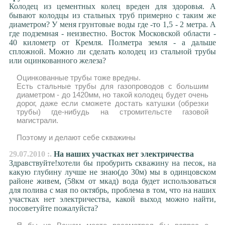
Колодец из цементных колец вреден для здоровья. А
бывают колодцы из стальных труб примерно с таким же
диаметром? У меня грунтовые воды где -то 1,5 - 2 метра. А
где подземная - неизвестно. Восток Московской области -
40 километр от Кремля. Полметра земля - а дальше
спложной. Можно ли сделать колодец из стальной трубы
или оцинкованного железа?
Оцинкованные трубы тоже вредны.
Есть стальные трубы для газопроводов с большим
диаметром - до 1420мм, но такой колодец будет очень
дорог, даже если сможете достать катушки (обрезки
трубы) где-нибудь на стромительсте газовой
магистрали.
Поэтому и делают себе скважины
29.07.2010 :.
На наших участках нет электричества
Здравствуйте!хотели бы пробурить скважину на песок, на
какую глубину лучше не знаю(до 30м) мы в одинцовском
районе живем, (58км от мкад) вода будет использоваться
для полива с мая по октябрь, проблема в том, что на наших
участках нет электричества, какой выход можно найти,
посоветуйте пожалуйста?