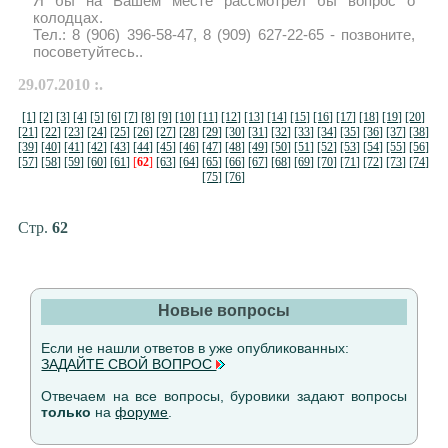
Я бы на Вашем месте рассмотрел бы вопрос о
колодцах.
Тел.: 8 (906) 396-58-47, 8 (909) 627-22-65 - позвоните,
посоветуйтесь..
29.07.2010 :.
[1]
[2]
[3]
[4]
[5]
[6]
[7]
[8]
[9]
[10]
[11]
[12]
[13]
[14]
[15]
[16]
[17]
[18]
[19]
[20]
[21]
[22]
[23]
[24]
[25]
[26]
[27]
[28]
[29]
[30]
[31]
[32]
[33]
[34]
[35]
[36]
[37]
[38]
[39]
[40]
[41]
[42]
[43]
[44]
[45]
[46]
[47]
[48]
[49]
[50]
[51]
[52]
[53]
[54]
[55]
[56]
[57]
[58]
[59]
[60]
[61]
[
62
]
[63]
[64]
[65]
[66]
[67]
[68]
[69]
[70]
[71]
[72]
[73]
[74]
[75]
[76]
Стр.
62
Новые вопросы
Если не нашли ответов в уже опубликованных:
ЗАДАЙТЕ СВОЙ ВОПРОС
Отвечаем на все вопросы, буровики задают вопросы
только
на
форуме
.