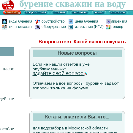
бурение скважин на воду
виды бурения
обустройство
цена бурения
лицензия
типы скважин
оборудование
изыскания (ИГИ)
тендер
Вопрос-ответ. Какой насос покупать
Новые вопросы
Если не нашли ответов в уже
й насос
опубликованных:
ЗАДАЙТЕ СВОЙ ВОПРОС
Отвечаем на все вопросы, буровики задают
вопросы
только
на
форуме
.
дей не
Кстати, знаете ли Вы, что...
для водозабора в Московской области
 особое
существуют два типа скважин: фильтровые