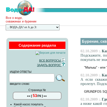
Все о воде,
скважинах и бурении
Бурение, скв
Содержание раздела
02.10.2009 :.
Как
Подскажите, по
покупать не зна
ВСЕ ВОПРОСЫ
ЗАДАТЬ ВОПРОС
"Малыш" - или 
ИЩЕМ ОТВЕТЫ
02.10.2009 :.
Как
А если скважи
пролезут. Подск
введите слово
Страница №
GRUNDFOS SQ 
53
««
[
/
76
]
»»
02.10.2009 :.
Где
а ниже какой гл
Какой насос покупать