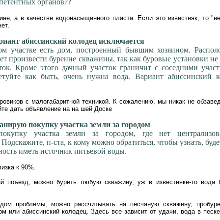
петентных органов??
ине, а в качестве водонасыщенного пласта. Если это известняк, то "не
нет.
иант абиссинский колодец исключается
ом участке есть дом, построенный бывшим хозяином. Распол
ет произвести бурение скважины, так как буровые установки не
сток. Кроме этого дачный участок граничит с соседними учас
етуйте как быть, очень нужна вода. Вариант абиссинский к
ровиков с малогабаритной техникой. К сожалению, мы никак не обзаве
йте дать объявление на на шей Доске
нирую покупку участка земли за городом
окупку участка земли за городом, где нет централизов
Подскажите, п-ста, к кому можно обратиться, чтобы узнать, буде
ность иметь источник питьевой воды.
изка к 90%.
й поъезд, можно бурить любую скважину, уж в известняке-то вода 
дом проблемы, можно рассчитывать на песчаную скважину, пробур
м или абиссинский колодец. Здесь все зависит от удачи, вода в песке