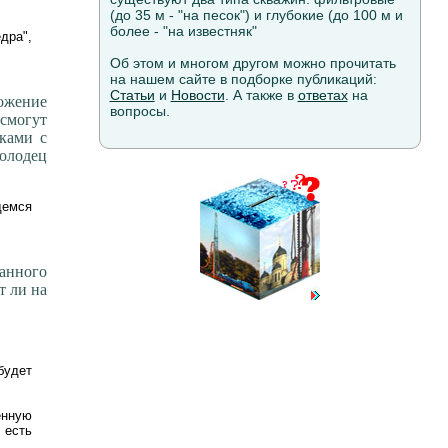
(до 35 м - "на песок") и глубокие (до 100 м и
более - "на известняк"
дра",
Об этом и многом другом можно прочитать
на нашем сайте в подборке публикаций:
Статьи
и
Новости
. А также в
ответах
на
ожение
вопросы.
 смогут
тками с
олодец
демся
анного
т ли на
будет
енную
 есть