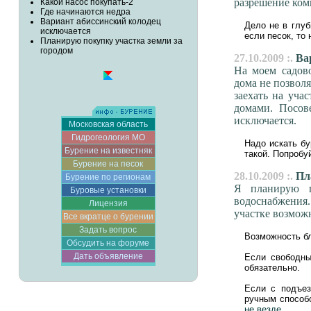
разрешение ком
Какой насос покупать-2
Где начинаются недра
Вариант абиссинский колодец
Дело не в глуб
исключается
если песок, то 
Планирую покупку участка земли за
городом
27.10.2009 :.
Вар
На моем садов
дома не позволя
заехать на уча
домами. Посов
исключается.
Московская область
Гидрогеология МО
Надо искать бу
Бурение на известняк
такой. Попробу
Бурение на песок
28.10.2009 :.
Пла
Бурение по регионам
Я планирую п
Буровые установки
водоснабжения. 
Лицензия
участке возмож
Все вкратце о бурении
Задать вопрос
Возможность бл
Обсудить на форуме
Дать объявление
Если свободны
обязательно.
Если с подъез
ручным способо
не везде