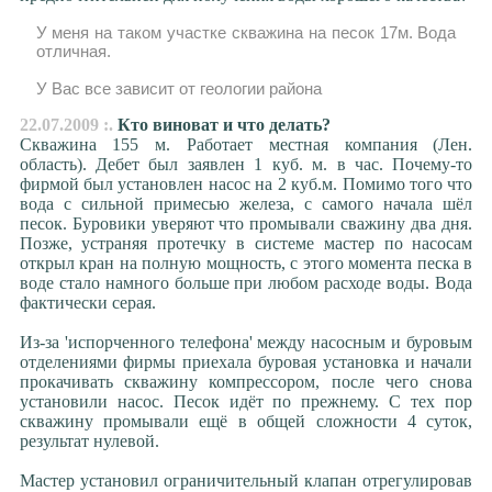
У меня на таком участке скважина на песок 17м. Вода
отличная.
У Вас все зависит от геологии района
22.07.2009 :.
Кто виноват и что делать?
Скважина 155 м. Работает местная компания (Лен.
область). Дебет был заявлен 1 куб. м. в час. Почему-то
фирмой был установлен насос на 2 куб.м. Помимо того что
вода с сильной примесью железа, с самого начала шёл
песок. Буровики уверяют что промывали сважину два дня.
Позже, устраняя протечку в системе мастер по насосам
открыл кран на полную мощность, с этого момента песка в
воде стало намного больше при любом расходе воды. Вода
фактически серая.
Из-за 'испорченного телефона' между насосным и буровым
отделениями фирмы приехала буровая установка и начали
прокачивать скважину компрессором, после чего снова
установили насос. Песок идёт по прежнему. С тех пор
скважину промывали ещё в общей сложности 4 суток,
результат нулевой.
Мастер установил ограничительный клапан отрегулировав