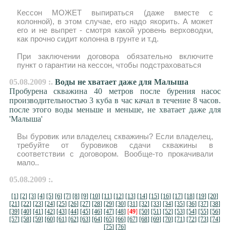
Кессон МОЖЕТ выпираться (даже вместе с
колонной), в этом случае, его надо якорить. А может
его и не выпрет - смотря какой уровень верховодки,
как прочно сидит колонна в грунте и т.д.
При заключении договора обязательно включите
пункт о гарантии на кессон, чтобы подстраховаться
05.08.2009 :.
Воды не хватает даже для Малыша
Пробурена скважина 40 метров после бурения насос
производительностью 3 куба в час качал в течение 8 часов.
после этого воды меньше и меньше, не хватает даже для
'Малыша'
Вы буровик или владелец скважины? Если владелец,
требуйте от буровиков сдачи скважины в
соответствии с договором. Вообще-то прокачивали
мало..
05.08.2009 :.
[1]
[2]
[3]
[4]
[5]
[6]
[7]
[8]
[9]
[10]
[11]
[12]
[13]
[14]
[15]
[16]
[17]
[18]
[19]
[20]
[21]
[22]
[23]
[24]
[25]
[26]
[27]
[28]
[29]
[30]
[31]
[32]
[33]
[34]
[35]
[36]
[37]
[38]
[39]
[40]
[41]
[42]
[43]
[44]
[45]
[46]
[47]
[48]
[
49
]
[50]
[51]
[52]
[53]
[54]
[55]
[56]
[57]
[58]
[59]
[60]
[61]
[62]
[63]
[64]
[65]
[66]
[67]
[68]
[69]
[70]
[71]
[72]
[73]
[74]
[75]
[76]