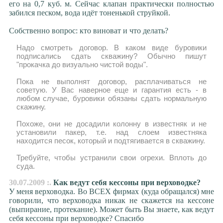
его на 0,7 куб. м. Сейчас клапан практически полностью
забился песком, вода идёт тоненькой струйкой.
Собственно вопрос: кто виноват и что делать?
Надо смотреть договор. В каком виде буровики
подписались сдать скважину? Обычно пишут
"прокачка до визуально чистой воды".
Пока не выполнят договор, расплачиваться не
советую. У Вас наверное еще и гарантия есть - в
любом случае, буровики обязаны сдать нормальную
скажину.
Похоже, они не досадили колонну в известняк и не
установили пакер, т.е. над слоем известняка
находится песок, который и подтягивается в скважину.
Требуйте, чтобы устранили свои огрехи. Вплоть до
суда.
30.07.2009 :.
Как ведут себя кессоны при верховодке?
У меня верховодка. Во ВСЕХ фирмах (куда обращался) мне
говорили, что верховодка никак не скажется на кессоне
(выпирание, протекание). Может быть Вы знаете, как ведут
себя кессоны при верховодке? Спасибо