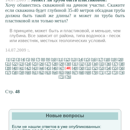
Хочу обзавестись скважиной на дачном участке. Скажите
если скважина будет глубиной 35-40 метров обсадная труба
должна быть такой же длины? и может ли труба быть
пластиковой или только метал?
В принципе, может быть и пластиковой, и меньше, чем
глубина. Все зависит от района, типа водоноса - песок
или известняк, местных геологических условий.
14.07.2009 :.
[1]
[2]
[3]
[4]
[5]
[6]
[7]
[8]
[9]
[10]
[11]
[12]
[13]
[14]
[15]
[16]
[17]
[18]
[19]
[20]
[21]
[22]
[23]
[24]
[25]
[26]
[27]
[28]
[29]
[30]
[31]
[32]
[33]
[34]
[35]
[36]
[37]
[38]
[39]
[40]
[41]
[42]
[43]
[44]
[45]
[46]
[47]
[
48
]
[49]
[50]
[51]
[52]
[53]
[54]
[55]
[56]
[57]
[58]
[59]
[60]
[61]
[62]
[63]
[64]
[65]
[66]
[67]
[68]
[69]
[70]
[71]
[72]
[73]
[74]
[75]
[76]
Стр.
48
Новые вопросы
Если не нашли ответов в уже опубликованных: