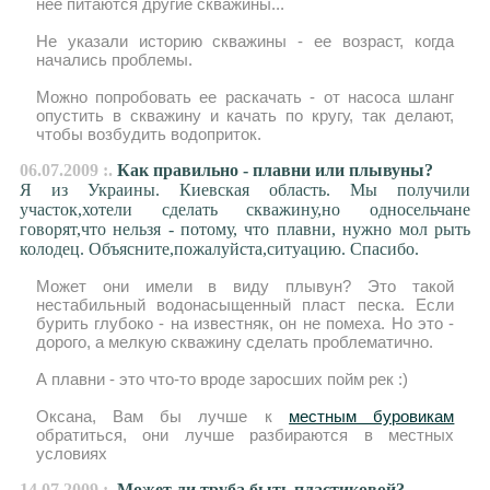
нее питаются другие скважины...
Не указали историю скважины - ее возраст, когда
начались проблемы.
Можно попробовать ее раскачать - от насоса шланг
опустить в скважину и качать по кругу, так делают,
чтобы возбудить водоприток.
06.07.2009 :.
Как правильно - плавни или плывуны?
Я из Украины. Киевская область. Мы получили
участок,хотели сделать скважину,но односельчане
говорят,что нельзя - потому, что плавни, нужно мол рыть
колодец. Объясните,пожалуйста,ситуацию. Спасибо.
Может они имели в виду плывун? Это такой
нестабильный водонасыщенный пласт песка. Если
бурить глубоко - на известняк, он не помеха. Но это -
дорого, а мелкую скважину сделать проблематично.
А плавни - это что-то вроде заросших пойм рек :)
Оксана, Вам бы лучше к
местным буровикам
обратиться, они лучше разбираются в местных
условиях
14.07.2009 :.
Может ли труба быть пластиковой?