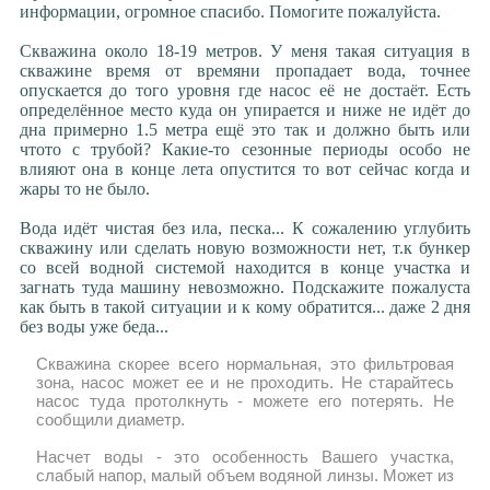
информации, огромное спасибо. Помогите пожалуйста.
Скважина около 18-19 метров. У меня такая ситуация в
скважине время от времяни пропадает вода, точнее
опускается до того уровня где насос её не достаёт. Есть
определённое место куда он упирается и ниже не идёт до
дна примерно 1.5 метра ещё это так и должно быть или
чтото с трубой? Какие-то сезонные периоды особо не
влияют она в конце лета опустится то вот сейчас когда и
жары то не было.
Вода идёт чистая без ила, песка... К сожалению углубить
скважину или сделать новую возможности нет, т.к бункер
со всей водной системой находится в конце участка и
загнать туда машину невозможно. Подскажите пожалуста
как быть в такой ситуации и к кому обратится... даже 2 дня
без воды уже беда...
Скважина скорее всего нормальная, это фильтровая
зона, насос может ее и не проходить. Не старайтесь
насос туда протолкнуть - можете его потерять. Не
сообщили диаметр.
Насчет воды - это особенность Вашего участка,
слабый напор, малый объем водяной линзы. Может из