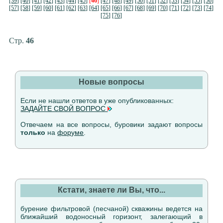
[39]
[40]
[41]
[42]
[43]
[44]
[45]
[
46
]
[47]
[48]
[49]
[50]
[51]
[52]
[53]
[54]
[55]
[56]
[57]
[58]
[59]
[60]
[61]
[62]
[63]
[64]
[65]
[66]
[67]
[68]
[69]
[70]
[71]
[72]
[73]
[74]
[75]
[76]
Стр.
46
Новые вопросы
Если не нашли ответов в уже опубликованных:
ЗАДАЙТЕ СВОЙ ВОПРОС
Отвечаем на все вопросы, буровики задают вопросы
только
на
форуме
.
Кстати, знаете ли Вы, что...
бурение фильтровой (песчаной) скважины ведется на
ближайший водоносный горизонт, залегающий в