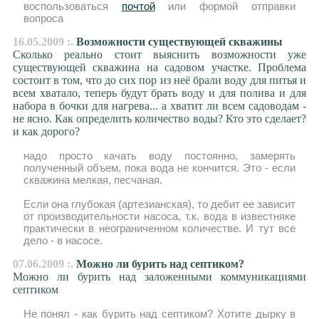
воспользоваться
почтой
или формой отправки
вопроса
16.05.2009 :.
Возможности существующей скважины
Сколько реально стоит выяснить возможности уже
существующей скважина на садовом участке. Проблема
состоит в том, что до сих пор из неё брали воду для питья и
всем хватало, теперь будут брать воду и для полива и для
набора в бочки для нагрева... а хватит ли всем садоводам -
не ясно. Как определить количество воды? Кто это сделает?
и как дорого?
надо просто качать воду постоянно, замерять
полученный объем, пока вода не кончится. Это - если
скважина мелкая, песчаная.
Если она глубокая (артезианская), то дебит ее зависит
от производительности насоса, т.к. вода в известняке
практически в неограниченном количестве. И тут все
дело - в насосе.
07.06.2009 :.
Можно ли бурить над септиком?
Можно ли бурить над заложенными коммуникациями
септиком
Не понял - как бурить над септиком? Хотите дырку в