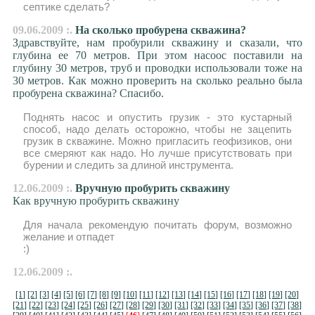
септике сделать?
09.06.2009 :.
На сколько пробурена скважина?
Здравствуйте, нам пробурили скважину и сказали, что
глубина ее 70 метров. При этом насоос поставили на
глубину 30 метров, труб и проводки использовали тоже на
30 метров. Как можно проверить на сколько реально была
пробурена скважина? Спасибо.
Поднять насос и опустить грузик - это кустарный
способ, надо делать осторожно, чтобы не зацепить
грузик в скважине. Можно пригласить геофизиков, они
все смеряют как надо. Но лучше присутствовать при
бурении и следить за длиной инструмента.
12.06.2009 :.
Вручную пробурить скважину
Как вручную пробурить скважину
Для начала рекомендую почитать форум, возможно
желание и отпадет
:)
12.06.2009 :.
[1]
[2]
[3]
[4]
[5]
[6]
[7]
[8]
[9]
[10]
[11]
[12]
[13]
[14]
[15]
[16]
[17]
[18]
[19]
[20]
[21]
[22]
[23]
[24]
[25]
[26]
[27]
[28]
[29]
[30]
[31]
[32]
[33]
[34]
[35]
[36]
[37]
[38]