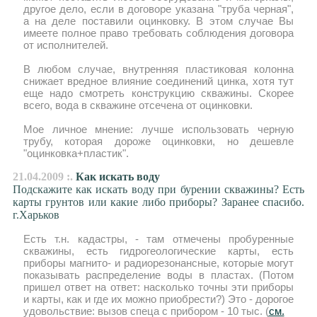
другое дело, если в договоре указана "труба черная",
а на деле поставили оцинковку. В этом случае Вы
имеете полное право требовать соблюдения договора
от исполнителей.
В любом случае, внутренняя пластиковая колонна
снижает вредное влияние соединений цинка, хотя тут
еще надо смотреть конструкцию скважины. Скорее
всего, вода в скважине отсечена от оцинковки.
Мое личное мнение: лучше использовать черную
трубу, которая дороже оцинковки, но дешевле
"оцинковка+пластик".
21.04.2009 :.
Как искать воду
Подскажите как искать воду при бурении скважины? Есть
карты грунтов или какие либо приборы? Заранее спасибо.
г.Харьков
Есть т.н. кадастры, - там отмечены пробуренные
скважины, есть гидрогеологические карты, есть
приборы магнито- и радиорезонансные, которые могут
показывать распределение воды в пластах. (Потом
пришел ответ на ответ: насколько точны эти приборы
и карты, как и где их можно приобрести?) Это - дорогое
удовольствие: вызов спеца с прибором - 10 тыс. (
см.