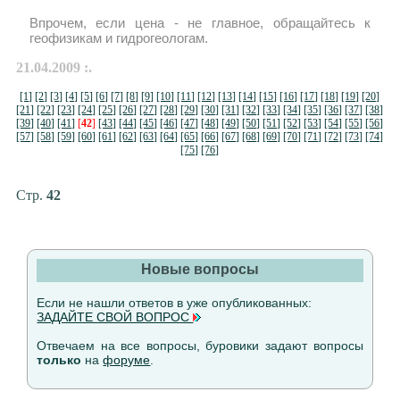
Впрочем, если цена - не главное, обращайтесь к
геофизикам и гидрогеологам.
21.04.2009 :.
[1]
[2]
[3]
[4]
[5]
[6]
[7]
[8]
[9]
[10]
[11]
[12]
[13]
[14]
[15]
[16]
[17]
[18]
[19]
[20]
[21]
[22]
[23]
[24]
[25]
[26]
[27]
[28]
[29]
[30]
[31]
[32]
[33]
[34]
[35]
[36]
[37]
[38]
[39]
[40]
[41]
[
42
]
[43]
[44]
[45]
[46]
[47]
[48]
[49]
[50]
[51]
[52]
[53]
[54]
[55]
[56]
[57]
[58]
[59]
[60]
[61]
[62]
[63]
[64]
[65]
[66]
[67]
[68]
[69]
[70]
[71]
[72]
[73]
[74]
[75]
[76]
Стр.
42
Новые вопросы
Если не нашли ответов в уже опубликованных:
ЗАДАЙТЕ СВОЙ ВОПРОС
Отвечаем на все вопросы, буровики задают вопросы
только
на
форуме
.