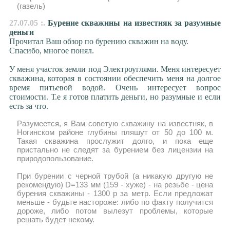
(газель)
27.07.05 :.
Бурение скважины на известняк за разумные
деньги
Прочитал Ваш обзор по бурению скважин на воду.
Спасибо, многое понял.
У меня участок земли под Электроуглями. Меня интересует
скважина, которая в состоянии обеспечить меня на долгое
время питьевой водой. Очень интересует вопрос
стоимости. Т.е я готов платить деньги, но разумные и если
есть за что.
Разумеется, я Вам советую скважину на известняк, в
Ногинском районе глубины пляшут от 50 до 100 м.
Такая скважина прослужит долго, и пока еще
пристально не следят за бурением без лицензии на
природопользование.
При бурении с черной трубой (а никакую другую не
рекомендую) D=133 мм (159 - хуже) - на резьбе - цена
бурения скважины - 1300 р за метр. Если предложат
меньше - будьте настороже: либо по факту получится
дороже, либо потом вылезут проблемы, которые
решать будет некому.