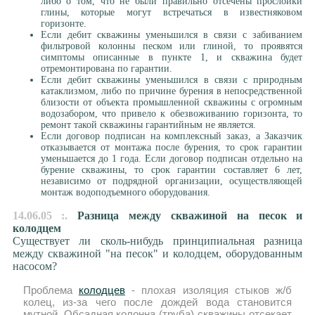
либо о том, что не были правильно отсечены прослойки
глины, которые могут встречаться в известняковом
горизонте.
Если дебит скважины уменьшился в связи с забиванием
фильтровой колонны песком или глиной, то проявятся
симптомы описанные в пункте 1, и скважина будет
отремонтирована по гарантии.
Если дебит скважины уменьшился в связи с природным
катаклизмом, либо по причине бурения в непосредственной
близости от объекта промышленной скважины с огромным
водозабором, что привело к обезвоживанию горизонта, то
ремонт такой скважины гарантийным не является.
Если договор подписан на комплексный заказ, а Заказчик
отказывается от монтажа после бурения, то срок гарантии
уменьшается до 1 года. Если договор подписан отдельно на
бурение скважины, то срок гарантии составляет 6 лет,
независимо от подрядной организации, осуществляющей
монтаж водоподъемного оборудования.
14.06.05 :.
Разница между скважиной на песок и
колодцем
Существует ли сколь-нибудь принципиальная разница
между скважиной "на песок" и колодцем, оборудованным
насосом?
Проблема
колодцев
- плохая изоляция стыков ж/б
колец, из-за чего после дождей вода становится
мутной. Обсадная колонна (труба) скважины отсекает