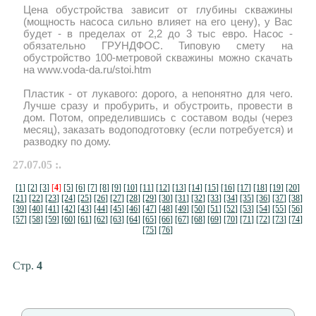
Цена обустройства зависит от глубины скважины
(мощность насоса сильно влияет на его цену), у Вас
будет - в пределах от 2,2 до 3 тыс евро. Насос -
обязательно ГРУНДФОС. Типовую смету на
обустройство 100-метровой скважины можно скачать
на www.voda-da.ru/stoi.htm
Пластик - от лукавого: дорого, а непонятно для чего.
Лучше сразу и пробурить, и обустроить, провести в
дом. Потом, определившись с составом воды (через
месяц), заказать водоподготовку (если потребуется) и
разводку по дому.
27.07.05 :.
[1]
[2]
[3]
[
4
]
[5]
[6]
[7]
[8]
[9]
[10]
[11]
[12]
[13]
[14]
[15]
[16]
[17]
[18]
[19]
[20]
[21]
[22]
[23]
[24]
[25]
[26]
[27]
[28]
[29]
[30]
[31]
[32]
[33]
[34]
[35]
[36]
[37]
[38]
[39]
[40]
[41]
[42]
[43]
[44]
[45]
[46]
[47]
[48]
[49]
[50]
[51]
[52]
[53]
[54]
[55]
[56]
[57]
[58]
[59]
[60]
[61]
[62]
[63]
[64]
[65]
[66]
[67]
[68]
[69]
[70]
[71]
[72]
[73]
[74]
[75]
[76]
Стр.
4