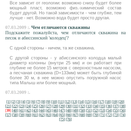
Все зависит от геологии: возможно снизу будет более
мощный пласт, возможно физ.-химический состав
будет другой. Но такой зависимости - чем глубже, тем
лучше - нет. Возможно вода будет просто другая.
07.03.2009 :.
Чем отличаются скважины
Подскажите пожалуйста, чем отличаются скважина на
песок и абиссинский 'колодец'?
С одной стороны - ничем, та же скважина.
С другой стороны - у абиссинского колодца малый
диаметр колонны (внутри 25 мм) и он работает при
глубине не более 15 метров с оверхностным насосом,
а песчаная скважина (D=133мм) может быть глубиной
более 30 м, в нее можно опустить погружной насос
типа Малыш или более мощный.
07.03.2009 :.
[1]
[2]
[3]
[4]
[5]
[6]
[7]
[8]
[9]
[10]
[11]
[12]
[13]
[14]
[15]
[16]
[17]
[18]
[19]
[20]
[21]
[22]
[23]
[24]
[25]
[26]
[27]
[28]
[29]
[30]
[31]
[32]
[33]
[34]
[35]
[36]
[37]
[38]
[
39
]
[40]
[41]
[42]
[43]
[44]
[45]
[46]
[47]
[48]
[49]
[50]
[51]
[52]
[53]
[54]
[55]
[56]
[57]
[58]
[59]
[60]
[61]
[62]
[63]
[64]
[65]
[66]
[67]
[68]
[69]
[70]
[71]
[72]
[73]
[74]
[75]
[76]