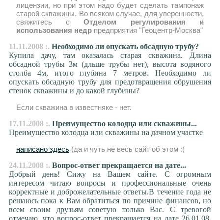
лицензии, но при этом надо будет сделать тампонаж
старой скважины. Во всяком случае, для уверенности,
свяжитесь с
Отделом регулирования и
использования недр
предприятия "Геоцентр-Москва"
11.11.2008 :.
Необходимо ли опускать обсадную трубу?
Купила дачу, там оказалась старая скважина. Длина
обсадной трубы 3м (дльше трубы нет), высота водяного
столба 4м, итого глубина 7 метров. Необходимо ли
опускать обсадную трубу для предотвращения обрушения
стенок скважины и до какой глубины?
Если скважина в известняке - нет.
17.11.2008 :.
Преимущество колодца или скважины...
Преимущество колодца или скважины на дачном участке
написано здесь
(да и чуть не весь сайт об этом :(
24.11.2008 :.
Вопрос-ответ прекращается на дате...
Добрый день! Сижу на Вашем сайте. С огромным
интересом читаю вопросы и профессиональные очень
корректные и доброжелательные ответы.В течение года не
решаюсь пока к Вам обратиться по причине финансов, но
всем своим друзьям советую только Вас. С тревогой
отмечаю, что вопрос-ответ прекращается на дате 26.01.08.