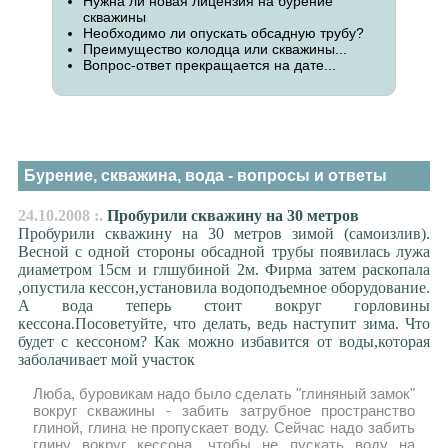
Нужна ли новая лицензия на бурение
скважины
Необходимо ли опускать обсадную трубу?
Преимущество колодца или скважины...
Вопрос-ответ прекращается на дате...
Бурение, скважина, вода - вопросы и ответы
24.10.2008 :.
Пробурили скважину на 30 метров
Пробурили скважину на 30 метров зимой (самоизлив).
Весной с одной стороны обсадной трубы появилась лужа
диаметром 15см и глшубиной 2м. Фирма затем раскопала
,опустила кессон,установила водоподъемное оборудование.
А вода теперь стоит вокруг горловины
кессона.Посоветуйте, что делать, ведь наступит зима. Что
будет с кессоном? Как можно избавится от воды,которая
заболачивает мой участок
Люба, буровикам надо было сделать "глиняный замок"
вокруг скважины - забить затрубное пространство
глиной, глина не пропускает воду. Сейчас надо забить
глину вокруг кессона, чтобы не пускать воду на