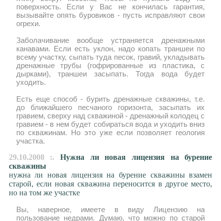
поверхность. Если у Вас не кончилась гарантия,
вызывайте опять буровиков - пусть исправляют свои
огрехи.
Заболачивание вообще устраняется дренажными
канавами. Если есть уклон, надо копать траншеи по
всему участку, сыпать туда песок, гравий, укладывать
дренажные трубы (гофрированные из пластика, с
дырками), траншеи засыпать. Тогда вода будет
уходить.
Есть еще способ - бурить дренажные скважины, т.е.
до ближайшего песчаного горизонта, засыпать их
гравием, сверху над скважиной - дренажный колодец с
гравием - в нем будет собираться вода и уходить вниз
по скважинам. Но это уже если позволяет геология
участка.
29.10.2008 :.
Нужна ли новая лицензия на бурение
скважины
нужна ли новая лицензия на бурение скважины взамен
старой, если новая скважина переносится в другое место,
но на том же участке
Вы, наверное, имеете в виду Лицензию на
пользование недрами. Думаю, что можно по старой