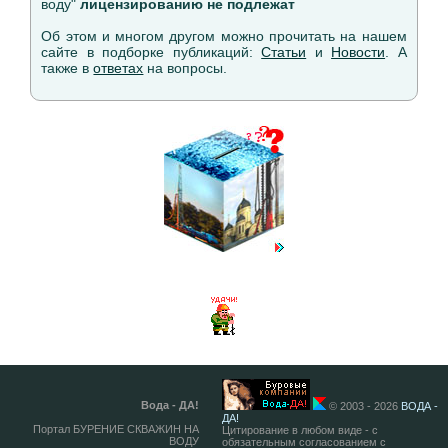
воду"
лицензированию не подлежат
Об этом и многом другом можно прочитать на нашем
сайте в подборке публикаций:
Статьи
и
Новости
. А
также в
ответах
на вопросы.
Вода - ДА!
© 2003 - 2026
ВОДА -
ДА!
Портал БУРЕНИЕ СКВАЖИН НА
Цитирование в любом виде - с
ВОДУ
обязательным согласованием с