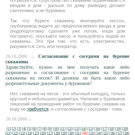
потребуется. Обустройство скважины ограничивается
вводом в дом - дальше по дому разводку делают
сантехники, а не буровики.
Так что бурите скважину, монтируйте кессон,
трубопровод ведите до предполагаемого ввода в дом
(водоподготовку сделаете уже потом, когда дом
построите), опускайте насос и пользуйтесь водой из
скважины. Это при том, что есть электричество,
разумеется: сеть или генератор.
20.10.2008 :.
Согласование с соседями на бурение
скважины
Здравствуйте, нужно ли мне получать какое либо
разрешение и согласование с соседями на бурение
скважины на песок? И должны ли быть какие либо
разрешительные документы у буровиков?
Нет, скважина на песок - это обычный колодец, только
круглый и небольшого диаметра. Наличие у буровиков
лицензий на проведение работ по бурению скважин на
воду не
требуется
, и согласование с соседями - тоже.
20.10.2008 :.
[1]
[2]
[3]
[4]
[5]
[6]
[7]
[8]
[9]
[10]
[11]
[12]
[13]
[14]
[15]
[16]
[17]
[18]
[19]
[20]
[21]
[22]
[23]
[24]
[25]
[26]
[27]
[28]
[29]
[30]
[31]
[
32
]
[33]
[34]
[35]
[36]
[37]
[38]