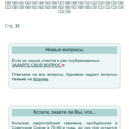
[39]
[40]
[41]
[42]
[43]
[44]
[45]
[46]
[47]
[48]
[49]
[50]
[51]
[52]
[53]
[54]
[55]
[56]
[57]
[58]
[59]
[60]
[61]
[62]
[63]
[64]
[65]
[66]
[67]
[68]
[69]
[70]
[71]
[72]
[73]
[74]
[75]
[76]
Стр.
32
Новые вопросы
Если не нашли ответов в уже опубликованных:
ЗАДАЙТЕ СВОЙ ВОПРОС
Отвечаем на все вопросы, буровики задают вопросы
только
на
форуме
.
Кстати, знаете ли Вы, что...
Кольская сверхглубокая скважина, пробуренная в
Советском Союзе в 70-80-е годы, до сих пор остается