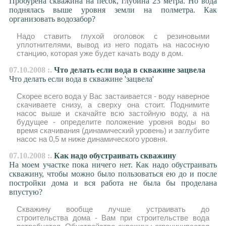
Пробурена скважина на песок, глубина 23 метра. Но вода
поднялась выше уровня земли на полметра. Как
организовать водозабор?
Надо ставить глухой оголовок с резиновыми
уплотнителями, вывод из него подать на насосную
станцию, которая уже будет качать воду в дом.
07.10.2008 :.
Что делать если вода в скважине зацвела
Что делать если вода в скважине 'зацвела'
Скорее всего вода у Вас застаивается - воду наверное
скачиваете снизу, а сверху она стоит. Поднимите
насос выше и скачайте всю застойную воду, а на
будущее - определите положение уровня воды во
время скачивания (динамический уровень) и заглубите
насос на 0,5 м ниже динамического уровня.
07.10.2008 :.
Как надо обустраивать скважину
На моем участке пока ничего нет. Как надо обустраивать
скважину, чтобы можно было пользоваться ею до и после
постройки дома и вся работа не была бы проделана
впустую?
Скважину вообще лучше устраивать до
строительства дома - Вам при строительстве вода