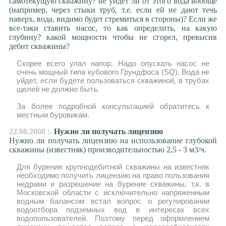
самотекущую скважину? не уйдет ли от этого вода вообще
(например, через стыки труб, т.е. если ей не дают течь
наверх, вода, видимо будет стремиться в стороны)? Если же
все-таки ставить насос, то как определить, на какую
глубину? какой мощности чтобы не сгорел, превысив
дебит скважины?
Скорее всего упал напор. Надо опускать насос не
очень мощный типа кубового Грундфоса (SQ). Вода не
уйдет, если будете пользоваться скважиной, в трубах
щелей не должно быть.
За более подробной консультацией обратитесь к
местным буровикам.
22.08.2008 :.
Нужно ли получать лицензию
Нужно ли получать лицензию на использование глубокой
скважины (известняк) производительностью 2,5 - 3 м3/ч.
Для бурения крупнодебитной скважины на известняк
необходимо получить лицензию на право пользования
недрами и разрешение на бурение скважины, т.к. в
Московской области с исключительно напряженным
водным балансом встал вопрос о регулировании
водоотбора подземных вод в интересах всех
водопользователей. Поэтому перед оформлением