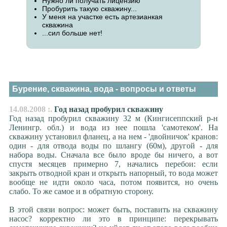
Нужно ли получать лицензию
Пробурить такую скважину...
У меня на участке есть артезианкая
скважина
...сил больше нет!
Бурение, скважина, вода - вопросы и ответы
14.08.2008 :.
Год назад пробурил скважину
Год назад пробурил скважину 32 м (Кингисеппский р-н
Ленингр. обл.) и вода из нее пошла 'самотеком'. На
скважину установил фланец, а на нем - 'двойничок' кранов:
один - для отвода воды по шлангу (60м), другой - для
набора воды. Сначала все было вроде бы ничего, а вот
спустя месяцев примерно 7, начались перебои: если
закрыть отводной кран и открыть напорный, то вода может
вообще не идти около часа, потом появится, но очень
слабо. То же самое и в обратную сторону.
В этой связи вопрос: может быть, поставить на скважину
насос? корректно ли это в принципе: перекрывать