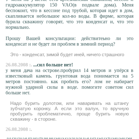
гидроаккумулятор 150 VAO(в подвале дома). Меня
беспокоит, что в кессоне под трубой, которая идет в дом,
скапливается небольшое кол-во воды. В фирме, которая
бурила скважину говорят, что это конденсат и, что это
нормально.
Прошу Вашей консультации: действитеьно ли это
конденсат и не будет ли проблем в зимний период?
Это - конденсат, зимой будет иней, ничего страшного
26.08.2008 :.
...сил больше нет!
у меня дача на острове.пробурил 14 метров и упёрся в
известковый камень. грунтовая вода понимается на 5
метров постоянно. как пробить его? лом не набирает
нужной ударной силы в воде. помогите советом сил
больше нет.
Надо бурить долотом, или наваривать на штангу
зубчатую коронку. А если это валун, то вручную
пробурить проблематично, проще бурить новую
скважину - в стороне.
26.08.2008 :.