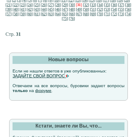
[1]
[2]
[3]
[4]
[5]
[6]
[7]
[8]
[9]
[10]
[11]
[12]
[13]
[14]
[15]
[16]
[17]
[18]
[19]
[20]
[21]
[22]
[23]
[24]
[25]
[26]
[27]
[28]
[29]
[30]
[
31
]
[32]
[33]
[34]
[35]
[36]
[37]
[38]
[39]
[40]
[41]
[42]
[43]
[44]
[45]
[46]
[47]
[48]
[49]
[50]
[51]
[52]
[53]
[54]
[55]
[56]
[57]
[58]
[59]
[60]
[61]
[62]
[63]
[64]
[65]
[66]
[67]
[68]
[69]
[70]
[71]
[72]
[73]
[74]
[75]
[76]
Стр.
31
Новые вопросы
Если не нашли ответов в уже опубликованных:
ЗАДАЙТЕ СВОЙ ВОПРОС
Отвечаем на все вопросы, буровики задают вопросы
только
на
форуме
.
Кстати, знаете ли Вы, что...