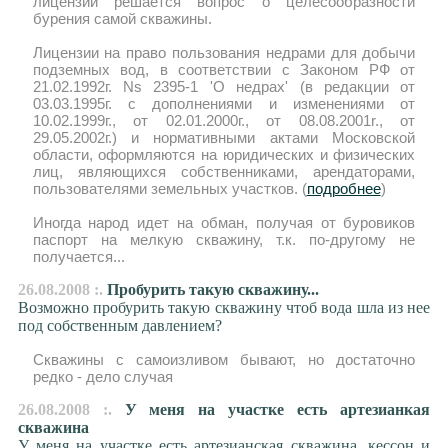
лицензии решается вопрос о целесообразности
бурения самой скважины.
Лицензии на право пользования недрами для добычи
подземных вод, в соответствии с Законом РФ от
21.02.1992г. Ns 2395-1 'О недрах' (в редакции от
03.03.1995г. с дополнениями и изменениями от
10.02.1999г., от 02.01.2000г., от 08.08.2001r., от
29.05.2002г.) и нормативными актами Московской
области, оформляются на юридических и физических
лиц, являющихся собственниками, арендаторами,
пользователями земельных участков. (
подробнее
)
Иногда народ идет на обман, получая от буровиков
паспорт на мелкую скважину, т.к. по-другому не
получается...
26.08.2008 :.
Пробурить такую скважину...
Возможно пробурить такую скважину чтоб вода шла из нее
под собственным давлением?
Скважины с самоизливом бывают, но достаточно
редко - дело случая
26.08.2008 :.
У меня на участке есть артезианкая
скважина
У меня на участке есть артезианская скважина, кессон и