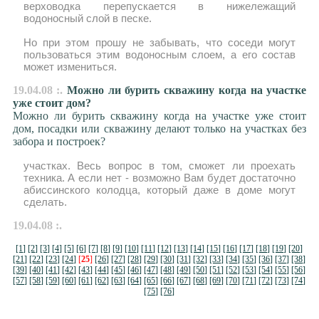
верховодка перепускается в нижележащий
водоносный слой в песке.
Но при этом прошу не забывать, что соседи могут
пользоваться этим водоносным слоем, а его состав
может измениться.
19.04.08 :.
Можно ли бурить скважину когда на участке
уже стоит дом?
Можно ли бурить скважину когда на участке уже стоит
дом, посадки или скважину делают только на участках без
забора и построек?
участках. Весь вопрос в том, сможет ли проехать
техника. А если нет - возможно Вам будет достаточно
абиссинского колодца, который даже в доме могут
сделать.
19.04.08 :.
[1]
[2]
[3]
[4]
[5]
[6]
[7]
[8]
[9]
[10]
[11]
[12]
[13]
[14]
[15]
[16]
[17]
[18]
[19]
[20]
[21]
[22]
[23]
[24]
[
25
]
[26]
[27]
[28]
[29]
[30]
[31]
[32]
[33]
[34]
[35]
[36]
[37]
[38]
[39]
[40]
[41]
[42]
[43]
[44]
[45]
[46]
[47]
[48]
[49]
[50]
[51]
[52]
[53]
[54]
[55]
[56]
[57]
[58]
[59]
[60]
[61]
[62]
[63]
[64]
[65]
[66]
[67]
[68]
[69]
[70]
[71]
[72]
[73]
[74]
[75]
[76]