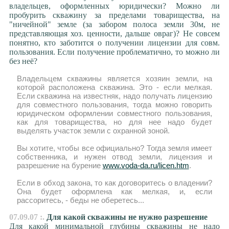
владельцев, оформленных юридически? Можно ли
пробурить скважину за пределами товарищества, на
"ничейной" земле (за забором полоса земли 30м, не
представляющая хоз. ценности, дальше овраг)? Не совсем
понятно, кто заботится о получении лицензии для совм.
пользования. Если получение проблематично, то можно ли
без неё?
Владельцем скважины является хозяин земли, на
которой расположена скважина. Это - если мелкая.
Если скважина на известняк, надо получать лицензию
для совместного пользования, тогда можно говорить
юридическом оформлении совместного пользования,
как для товарищества, но для нее надо будет
выделять участок земли с охранной зоной.
Вы хотите, чтобы все официально? Тогда земля имеет
собственника, и нужен отвод земли, лицензия и
разрешение на бурение
www.voda-da.ru/licen.htm
.
Если в обход закона, то как договоритесь о владении?
Она будет оформлена как мелкая, и, если
рассоритесь, - беды не оберетесь...
07.09.07 :.
Для какой скважины не нужно разрешение
Для какой минимальной глубины скважины не надо