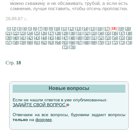
можно скважину и не обсаживать трубой, а если есть
сомнения, лучше поставить, чтобы отсечь пропластки.
28.09.07 :.
[1]
[2]
[3]
[4]
[5]
[6]
[7]
[8]
[9]
[10]
[11]
[12]
[13]
[14]
[15]
[16]
[17]
[
18
]
[19]
[20]
[21]
[22]
[23]
[24]
[25]
[26]
[27]
[28]
[29]
[30]
[31]
[32]
[33]
[34]
[35]
[36]
[37]
[38]
[39]
[40]
[41]
[42]
[43]
[44]
[45]
[46]
[47]
[48]
[49]
[50]
[51]
[52]
[53]
[54]
[55]
[56]
[57]
[58]
[59]
[60]
[61]
[62]
[63]
[64]
[65]
[66]
[67]
[68]
[69]
[70]
[71]
[72]
[73]
[74]
[75]
[76]
Стр.
18
Новые вопросы
Если не нашли ответов в уже опубликованных:
ЗАДАЙТЕ СВОЙ ВОПРОС
Отвечаем на все вопросы, буровики задают вопросы
только
на
форуме
.