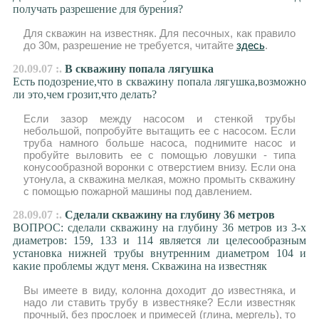
получать разрешение для бурения?
Для скважин на известняк. Для песочных, как правило
до 30м, разрешение не требуется, читайте
здесь
.
20.09.07 :.
В скважину попала лягушка
Есть подозрение,что в скважину попала лягушка,возможно
ли это,чем грозит,что делать?
Если зазор между насосом и стенкой трубы
небольшой, попробуйте вытащить ее с насосом. Если
труба намного больше насоса, поднимите насос и
пробуйте выловить ее с помощью ловушки - типа
конусообразной воронки с отверстием внизу. Если она
утонула, а скважина мелкая, можно промыть скважину
с помощью пожарной машины под давлением.
28.09.07 :.
Сделали скважину на глубину 36 метров
ВОПРОС: сделали скважину на глубину 36 метров из 3-х
диаметров: 159, 133 и 114 является ли целесообразным
установка нижней трубы внутренним диаметром 104 и
какие проблемы ждут меня. Скважина на известняк
Вы имеете в виду, колонна доходит до известняка, и
надо ли ставить трубу в известняке? Если известняк
прочный, без прослоек и примесей (глина, мергель), то