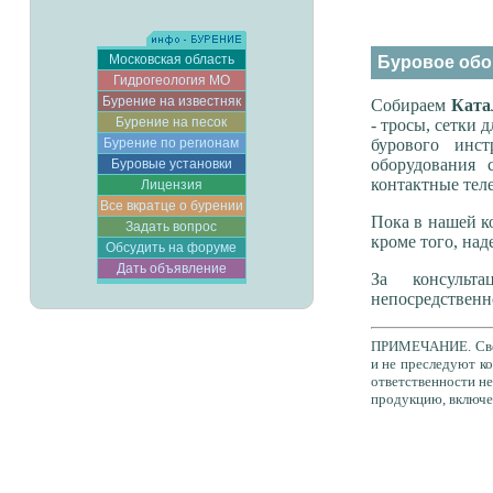
Московская область
Буровое обо
Гидрогеология МО
Бурение на известняк
Собираем
Ката
Бурение на песок
- тросы, сетки 
Бурение по регионам
бурового инс
оборудования 
Буровые установки
контактные тел
Лицензия
Все вкратце о бурении
Пока в нашей к
Задать вопрос
кроме того, над
Обсудить на форуме
Дать объявление
За консульт
непосредственн
ПРИМЕЧАНИЕ. Свед
и не преследуют к
ответственности не
продукцию, включе