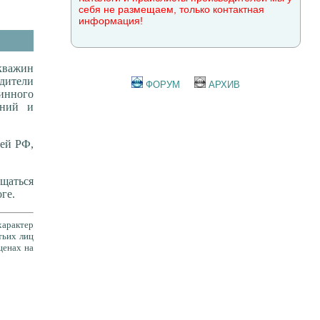
себя не размещаем, только контактная
информация!
кважин
одители
ФОРУМ
АРХИВ
инного
аний и
сей РФ,
аться
ге.
характер
тьих лиц
ценах на