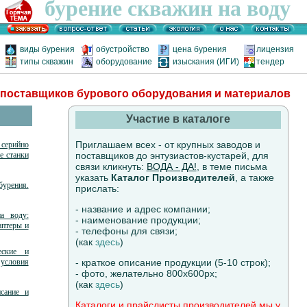
бурение скважин на воду
виды бурения
обустройство
цена бурения
лицензия
типы скважин
оборудование
изыскания (ИГИ)
тендер
 поставщиков бурового оборудования и материалов
Участие в каталоге
Приглашаем всех - от крупных заводов и
ерийно
е станки
поставщиков до энтузиастов-кустарей, для
связи кликнуть:
ВОДА - ДА!
, в теме письма
указать
Каталог Производителей
, а также
рения.
прислать:
- название и адрес компании;
а воду:
- наименование продукции;
аптеры и
- телефоны для связи;
(как
здесь
)
еские и
условия
- краткое описание продукции (5-10 строк);
- фото, желательно 800х600рх;
(как
здесь
)
исание и
Каталоги и прайслисты производителей мы у