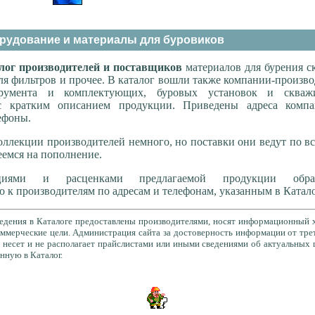
рудование и материалы для буровиков
лог производителей и поставщиков
материалов для бурения с
для фильтров и прочее. В каталог вошли также компании-произв
трумента и комплектующих, буровых установок и скваж
с кратким описанием продукции. Приведены адреса комп
ефоны.
оллекции производителей немного, но поставки они ведут по в
еемся на пополнение.
ациями и расценками предлагаемой продукции обращ
о к производителям по адресам и телефонам, указанным в Катало
ения в Каталоге предоставлены производителями, носят информационный 
оммерческие цели. Администрация сайта за достоверность информации от тре
 несет и не располагает прайслистами или иными сведениями об актуальных 
нную в Каталог.