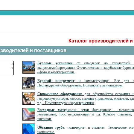
Каталог производителей и
изводителей и поставщиков
Буровые установки
от самоделок до стандартной с
выпускаемой продукции. Отечественные и зарубежные буровы
- фото и характеристики.
Буровой инструмент
и комплектующие. Все для бу
Нестандартное оборудование. Номенклатура и описание.
Скважинное оборудование
для обустройства скважины н
гидроаккумуляторы, насосы, станции управления, оголовки, ад
т.д... Номенклатура и характеристики.
Расходные материалы
: сетки фильтровые - металлич
полимерные, трос нержавеющий и т.д. Краткое описание, 
поставки.
Обсадная труба
, полимерная и стальная. Техническое оп
назначение.