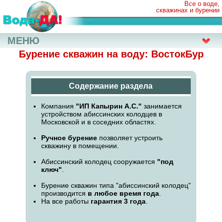
Все о воде,
скважинах и бурении
МЕНЮ
Бурение скважин на воду: ВостокБур
Содержание раздела
Компания
"ИП Капырин А.С."
занимается
устройством абиссинских колодцев в
Московской и в соседних областях.
Ручное бурение
позволяет устроить
скважину в помещении.
Абиссинский колодец сооружается
"под
ключ"
.
Бурение скважин типа "абиссинский колодец"
производится
в любое время года
.
На все работы
гарантия 3 года
.