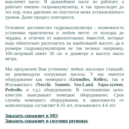
выключит насос. В дальнейшем насос не работает, а
работает именно гилроаккумулятор, и так происходит до
тех пор, пока давление не опустится ниже установленного
уровня. Далее процесс повторится.
Основное достоинство гидроаккумулятора - возможность
установки практически в любом месте: от колодца до
чердака, в отличие от накопительных ёмкостей, которые
надо обязательно располагать на наибольшей высоте, да и
размеры гидроаккумуляторов не так велики: например,
100-литровый имеет 50 см. в диаметре и высоту около
метра.
Мы предлагаем Вам установку любых насосных станций,
но рекомендуем погружные насосы. У нас имеется
оборудование как немецкого (
Grundfos, Reflex
), так и
Итальянского (
Nocchi
,
Sumoto
,
Sea-Land
,
Aqua-system
,
Pedrollo
, и т.д.) оборудования. В соотношении цена-
качество выигрывает немецкое оборудование. Срок
службы немецкого оборудования, в зависимости от
комплектации составляет 8-10 лет, итальянского 4-6 лет.
Заказать скважину в МО
.
Заказать скважину в соседних регионах
.