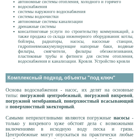
автономные системы отопления, холодного и горячего
водоснабжения
системы наружного водоснабжения
системы водоочистки
автономные системы канализации
дренажные системы
консалтинговые услуги по строительству коммуникаций, а
также продажа со склада инженерного оборудования: котлы,
бойлеры, радиаторы, насосы, насосные станции,
гидропневмоаккумулирующие напорные баки, водяные
фильтры, смягчители, фильтры обезжелезивания,
пластиковые трубы и фитинги для систем отопления,
водоснабжения и канализации. Кровля. Устройство кровли
Комплексный подход, объекты "под ключ"
Основа водоснабжения - насос, их делят на основные
типы:
погружной центробежный
,
погружной вихревой
,
погружной мембранный
,
поверхностный всасывающий
и
поверхностный эжекторный
.
Самыми неприхотливыми являются погружные
насосы
-
только у вихревого хуже обстоят дела с возможными
включениями в исходную воду песка и грязи.
Центробежные могут опускаться на практически любые