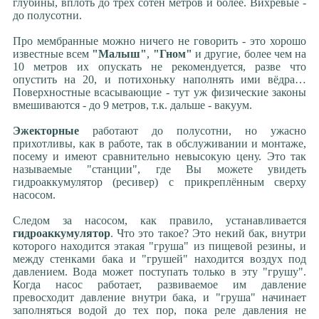
глубины, вплоть до трёх сотен метров и более. Вихревые -
до полусотни.
Про мембранные можно ничего не говорить - это хорошо
известные всем
"Малыш"
,
"Гном"
и другие, более чем на
10 метров их опускать не рекомендуется, разве что
опустить на 20, и потихоньку наполнять ими вёдра…
Поверхностные всасывающие - тут уж физические законы
вмешиваются - до 9 метров, т.к. дальше - вакуум.
Эжекторные
работают до полусотни, но ужасно
прихотливы, как в работе, так в обслуживании и монтаже,
посему и имеют сравнительно невысокую цену. Это так
называемые "станции", где Вы можете увидеть
гидроаккумулятор (ресивер) с прикреплённым сверху
насосом.
Следом за насосом, как правило, устанавливается
гидроаккумулятор
. Что это такое? Это некий бак, внутри
которого находится этакая "груша" из пищевой резины, и
между стенками бака и "грушей" находится воздух под
давлением. Вода может поступать только в эту "грушу".
Когда насос работает, развиваемое им давление
превосходит давление внутри бака, и "груша" начинает
заполняться водой до тех пор, пока реле давления не