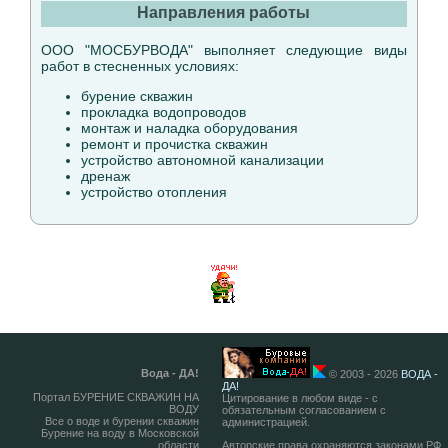
Направления работы
ООО "МОСБУРВОДА" выполняет следующие виды
работ в стесненных условиях:
бурение скважин
прокладка водопроводов
монтаж и наладка оборудования
ремонт и прочистка скважин
устройство автономной канализации
дренаж
устройство отопления
Вода - ДА!
© 2003 - 2026
ВОДА -
ДА!
Портал БУРЕНИЕ СКВАЖИН НА
Цитирование в любом виде - с
ВОДУ
обязательным согласованием с
Все о воде и бурении скважин
администрацией.
Бурение на воду в Московской
области
Авторские права охраняются законами РФ