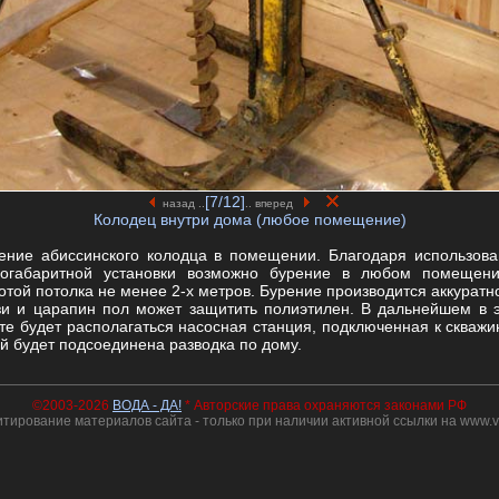
[7/12]
назад ..
.. вперед
Колодец внутри дома (любое помещение)
ение абиссинского колодца в помещении. Благодаря использов
огабаритной установки возможно бурение в любом помещен
отой потолка не менее 2-х метров. Бурение производится аккуратно
зи и царапин пол может защитить полиэтилен. В дальнейшем в 
те будет располагаться насосная станция, подключенная к скважи
ей будет подсоединена разводка по дому.
©2003-2026
ВОДА - ДА!
* Авторские права охраняются законами РФ
тирование материалов сайта - только при наличии активной ссылки на www.v