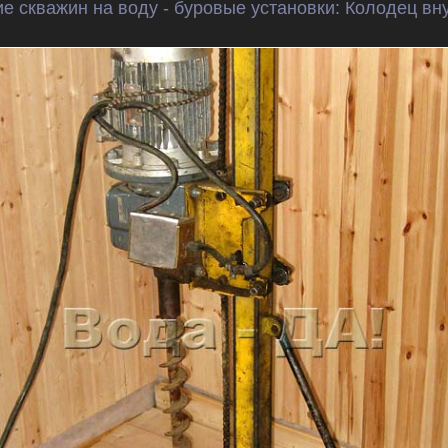
е скважин на воду - буровые установки:
Колодец вну