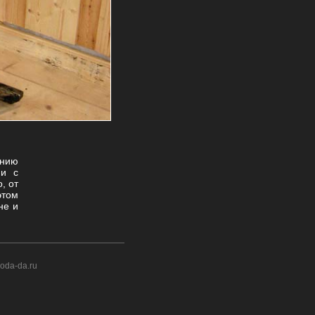
анию
ии с
, от
этом
не и
oda-da.ru