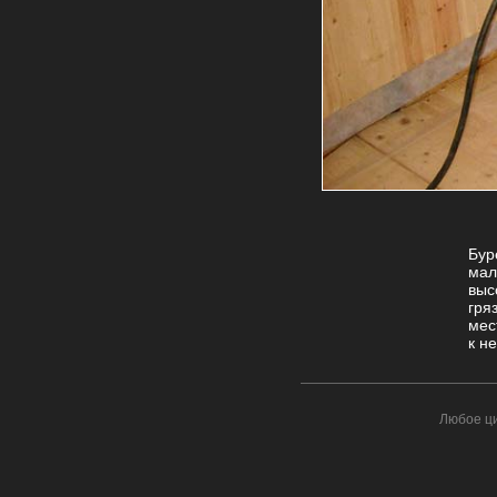
Бур
мал
выс
гря
мес
к н
Любое ци